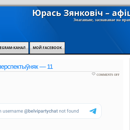
Юрась Зянковіч – аф
Змаганьне, заснаванае на пра
EGRAM-КАНАЛ
МОЙ FACEBOOK
перспектыўняк — 11
ON
COMMENTS OFF
СІРЭНЕ
БЕСПЕ
—
11