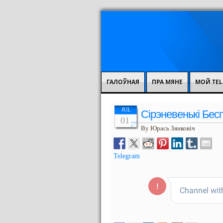
ГАЛОЎНАЯ
ПРА МЯНЕ
МОЙ TEL
JUL
Сірэневенькі Бес
01
By Юрась Зянковіч
Telegram