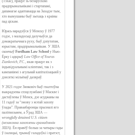
(Тэхас), працуе зь беларускімі
прадпрымальнікамі і стартапамі,
дапамагае адаптавацца на Захадзе тым,
хто вымушаны быў зьехаць з краіны
пад ціскам.
Юрась нарадзіўся ў Менску ў 1977
годзе, з маладосьці далучыўся да
дэмакратычнага руху, быў дэпутатам,
юрыстам, прадпрымальнікам. У ЗША
скончыў
Fordham Law School
у Нью-
Ёрку і адкрыў
Law Office of Youras
Ziankovich, P.C.
, якая працуе як з
індывідуальнымі кліентамі, так і з
кампаніямі з агульнай капіталізацыяй у
дзясяткі мільёнаў даляраў.
У 2021 годзе Зянковіч быў гвалтоўна
выкрадзены спэцслужбамі ў Маскве і
дастаўлены ў Менск, дзе асуджаны на
11 гадоў за “змову з мэтай захопу
ўлады”. Праваабаронцы прызналі яго
палітвязьнем, а Ўрад ЗША —
wrongfully detained U.S. citizen
(незаконна захоплены грамадзянін
ЗША)
. Ён правёў больш за чатыры гады
ў ізаляцыі, трымаў галадоўкі і пратэст,