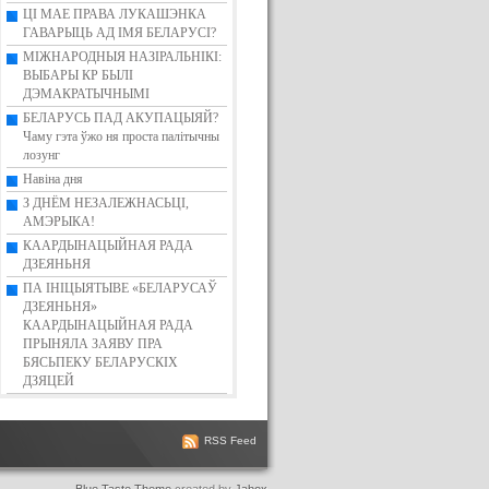
ЦІ МАЕ ПРАВА ЛУКАШЭНКА
ГАВАРЫЦЬ АД ІМЯ БЕЛАРУСІ?
МІЖНАРОДНЫЯ НАЗІРАЛЬНІКІ:
ВЫБАРЫ КР БЫЛІ
ДЭМАКРАТЫЧНЫМІ
БЕЛАРУСЬ ПАД АКУПАЦЫЯЙ?
Чаму гэта ўжо ня проста палітычны
лозунг
Навіна дня
З ДНЁМ НЕЗАЛЕЖНАСЬЦІ,
АМЭРЫКА!
КААРДЫНАЦЫЙНАЯ РАДА
ДЗЕЯНЬНЯ
ПА ІНІЦЫЯТЫВЕ «БЕЛАРУСАЎ
ДЗЕЯНЬНЯ»
КААРДЫНАЦЫЙНАЯ РАДА
ПРЫНЯЛА ЗАЯВУ ПРА
БЯСЬПЕКУ БЕЛАРУСКІХ
ДЗЯЦЕЙ
RSS Feed