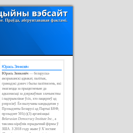
іцыйны вэбсайт
ве. Праўда, абгрунтаваная фактамі.
Юрась Зянковіч
Юрась Зянковіч
— беларуска-
амэрыканскі адвакат, палітык,
ВЕНЬКІ
грамадзкі дзяяч і былы палітвязень, які
РСПЕКТЫЎНЯК
змагаецца за прыцягненьне да
адказнасьці за дзяржаўныя злачынствы
і падтрымлівае ўсіх, хто пацярпеў ад
рэпрэсіяў. Ён вылучаны кандыдатам у
Прэзыдэнты Беларусі ад Партыі БНФ,
прэзыдэнт 501(c)(3) арганізацыі
Belarusian Democracy Institute Inc.
, а
таксама кіраўнік юрыдычнай фірмы ў
ЗША. З 2018 году жыве ў Х’юстане