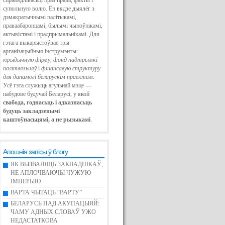
справядлівасьці праз права, факты і
супольную волю. Ён вядзе дыялёг з
дэмакратычнымі палітыкамі,
праваабаронцамі, былымі чыноўнікамі,
актывістамі і прадпрымальнікамі. Для
гэтага выкарыстоўвае тры
арганізацыйныя інструмэнты:
юрыдычную фірму
,
фонд падтрымкі
палітвязьняў
і
фінансавую структуру
для дапамогі беларускім праектам
.
Усё гэта служыць агульнай мэце —
пабудове будучай Беларусі, у якой
свабода, годнасьць і адказнасьць
будуць закладзенымі
каштоўнасьцямі, а не рызыкамі
.
Апошнія запісы ў блогу
ЯК ВЫЗВАЛЯЦЬ ЗАКЛАДНІКАЎ,
НЕ АПЛОЧВАЮЧЫ ЧУЖУЮ
ІМПЕРЫЮ
ВАРТА ЧЫТАЦЬ “ВАРТУ”
БЕЛАРУСЬ ПАД АКУПАЦЫЯЙ:
ЧАМУ АДНЫХ СЛОВАЎ УЖО
НЕДАСТАТКОВА