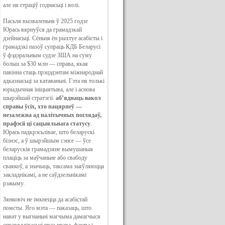
але ня страціў годнасьці і волі.
Пасьля вызваленьня ў 2025 годзе
Юрась вярнуўся да грамадзкай
дзейнасьці. Сёньня ён рыхтуе асабісты і
грамадзкі пазоў супраць КДБ Беларусі
ў фэдэральным судзе ЗША на суму
больш за $30 млн — справа, якая
павінна стаць прэцэдэнтам міжнароднай
адказнасьці за катаваньні. Гэта ня толькі
юрыдычная ініцыятыва, але і аснова
шырэйшай стратэгіі:
аб’яднаць вакол
справы ўсіх, хто пацярпеў —
незалежна ад палітычных поглядаў,
прафэсіі ці сацыяльнага статусу
.
Юрась падкрэсьлівае, што беларускі
бізнэс, а ў шырэйшым сэнсе — ўсе
беларускія грамадзяне вымушаныя
плаціць за маўчаньне або свабоду
сваякоў, а значыць, таксама зьяўляюцца
закладнікамі, а не саўдзельнікамі
рэжыму.
Зянковіч не імкнецца да асабістай
помсты. Яго мэта — паказаць, што
нават у выгнаньні магчыма дамагчыся