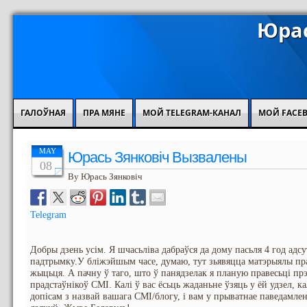
Юрас
ГАЛОЎНАЯ
ПРА МЯНЕ
МОЙ TELEGRAM-КАНАЛ
МОЙ FACE
MAY
Юрась Зянковіч Вызвалены
08
By Юрась Зянковіч
Telegram
Добры дзень усім. Я шчасьліва дабраўся да дому пасьля 4 год адс
падтрымку.У бліжэйшым часе, думаю, тут зьявяцца матэрыялы пра 
жыцьця. А пачну ў таго, што ў панядзелак я планую правесьці 
прадстаўнікоў СМІ. Калі ў вас ёсьць жаданьне ўзяць у ёй удзел, к
допісам з назвай вашага СМІ/блогу, і вам у прыватнае паведамлен