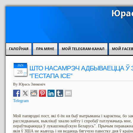
Юрас
ГАЛОЎНАЯ
ПРА МЯНЕ
МОЙ TELEGRAM-КАНАЛ
МОЙ FACE
JAN
ШТО НАСАМРЭЧ АДБЫВАЕЦЦА Ў З
28
“ГЕСТАПА ICE”
By Юрась Зянковіч
Telegram
Мой папярэдні пост, які б ён ня быў вытрыманы і карэктны, бо за
расследваньня, выклікаў хвалю хейту і спробаў патлумачыць мне
пераўтвараюцца ў лукашэнкаўскую Беларусь”. Прычым пераважна 
якія ў ЗША не жывуць і ня ведаюць бягучую павестку дня ў краін