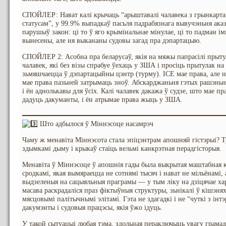
СПОЙЛЕР: Нават калі крычаць “арыштавалі чалавека з грынкарта
статусам”, у 99.9% выпадкаў пасьля падрабязнага вывучэньня аказ
парушыў закон: ці то ў яго крымінальнае мінулае, ці то падман і
вынесены, але ня выкананы судовы загад пра дэпартацыю.
СПОЙЛЕР 2: Асобна пра беларусаў, якія на мяжы папрасілі прытулак
чалавек, які без візы спрабуе ўехаць у ЗША і просіць прытулак н
зьмяшчаецца ў дэпартацыйны цэнтр (турму). ICE мае права, але не
мае права пазьней затрымаць зноў. Абскарджаньня гэтых рашэньн
і ён аднолькавы для ўсіх. Калі чалавек дакажа ў судзе, што мае п
дадуць дакуманты, і ён атрымае права жыць у ЗША.
Што адбылося ў Міннэсоце насамрэч
Чаму ж менавіта Міннэсота стала эпіцэнтрам апошняй гістэрыі? Т
здымкамі дыму і крыкаў стаіць вельмі канкрэтная перадгісторыя.
Менавіта ў Міннэсоце ў апошнія гады была выкрытая маштабная 
сродкамі, якая вымяраецца не сотнямі тысяч і нават не мільёнамі, 
выдзеленыя на сацыяльныя праграмы — у тым ліку на дзіцячае ха
масава раскрадаліся праз фіктыўныя структуры, зьнікалі ў кішэнях
мясцовымі палітычнымі элітамі. Гэта не здагадкі і не “чуткі з інт
дакумэнты і судовыя працэсы, якія ўжо ідуць.
У такой сытуацыі любая тэма, здольная пераключыць увагу грамад