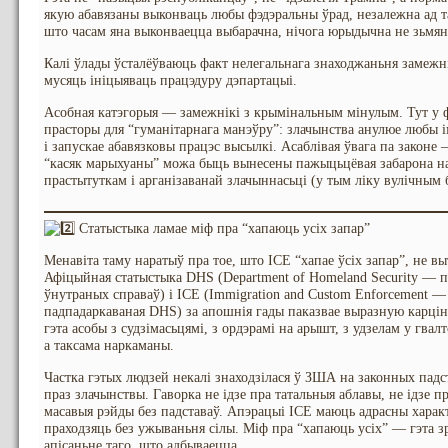
якую абавязаны выконваць любы фэдэральны ўрад, незалежна ад та
што часам яна выконваецца выбарачна, нічога юрыдычна не зьмян
Калі ўлады ўсталёўваюць факт нелегальнага знаходжаньня замежнік
мусяць ініцыяваць працэдуру дэпартацыі.
Асобная катэгорыя — замежнікі з крымінальным мінулым. Тут у ф
прасторы для “гуманітарнага манэўру”: злачынства анулюе любы і
і запускае абавязковы працэс высылкі. Асаблівая ўвага па законе
“касяк марыхуаны” можа быць вынесены пажыцьцёвая забарона на
прастытуткам і арганізаванай злачыннасьці (у тым ліку вулічным 
Статыстыка ламае міф пра “хапаюць усіх запар”
Менавіта таму наратыў пра тое, што ICE “хапае ўсіх запар”, не в
Афіцыйная статыстыка DHS (Department of Homeland Security — п
ўнутраных справаў) і ICE (Immigration and Custom Enforcement 
падпадаркаваная DHS) за апошнія гады паказвае выразную карці
гэта асобы з судзімасьцямі, з ордэрамі на арышт, з удзелам у гва
а таксама наркаманы.
Частка гэтых людзей некалі знаходзілася ў ЗША на законных падста
праз злачынствы. Гаворка не ідзе пра татальныя аблавы, не ідзе пр
масавыя рэйды без падставаў. Апэрацыі ICE маюць адрасны характ
праходзяць без ужываньня сілы. Міф пра “хапаюць усіх” — гэта зр
апісаньне таго, што адбываецца.