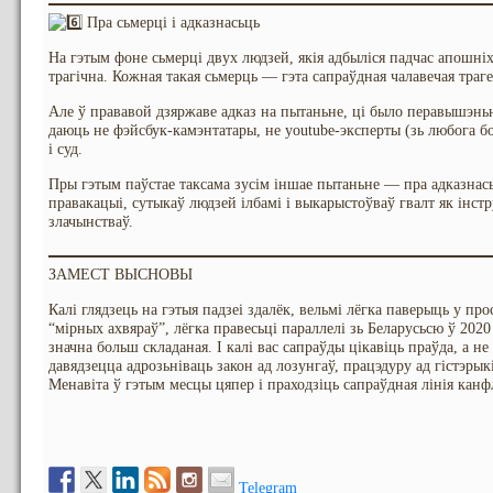
Пра сьмерці і адказнасьць
На гэтым фоне сьмерці двух людзей, якія адбыліся падчас апошні
трагічна. Кожная такая сьмерць — гэта сапраўдная чалавечая траге
Але ў прававой дзяржаве адказ на пытаньне, ці было перавышэнь
даюць не фэйсбук-камэнтатары, не youtube-эксперты (зь любога бок
і суд.
Пры гэтым паўстае таксама зусім іншае пытаньне — пра адказнась
правакацыі, сутыкаў людзей ілбамі і выкарыстоўваў гвалт як інст
злачынстваў.
ЗАМЕСТ ВЫСНОВЫ
Калі глядзець на гэтыя падзеі здалёк, вельмі лёгка паверыць у пр
“мірных ахвяраў”, лёгка правесьці параллелі зь Беларусьсю ў 2020
значна больш складаная. І калі вас сапраўды цікавіць праўда, а н
давядзецца адрозьніваць закон ад лозунгаў, працэдуру ад гістэры
Менавіта ў гэтым месцы цяпер і праходзіць сапраўдная лінія канф
Telegram