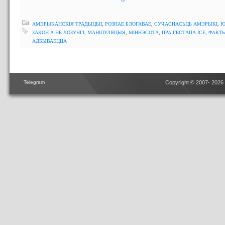
АМЭРЫКАНСКІЯ ТРАДЫЦЫІ
,
РОЗНАЕ БЛОГАВАЕ
,
СУЧАСНАСЬЦЬ АМЭРЫКІ
,
Ю
ЗАКОН А НЕ ЛОЗУНГІ
,
МАНІПУЛЯЦЫЯ
,
МІННЭСОТА
,
ПРА ГЕСТАПА ICE
,
ФАКТЫ
АДБЫВАЕЦЦА
Telegram
Copyright © 2007- 2026 