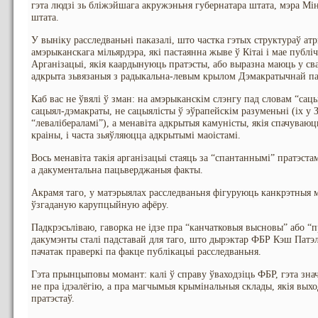
гэта людзі зь бліжэйшага акружэньня губернатара штата, мэра Мін
штата.
У выніку расследваньні паказалі, што частка гэтых структураў ат
амэрыканскага мільярдэра, які пастаянна жыве ў Кітаі і мае публі
Арганізацыі, якія каардынуюць пратэсты, або выразна маюць у св
адкрыта зьвязаныя з радыкальна-левым крылом Дэмакратычнай па
Каб вас не ўвялі ў зман: на амэрыканскім слэнгу пад словам “са
сацыял-дэмакраты, не сацыялісты ў эўрапейскім разуменьні (іх 
“левалібераламі”), а менавіта адкрытыя камуністы, якія спачуваю
краіны, і часта зьяўляюцца адкрытымі маоістамі.
Вось менавіта такія арганізацыі стаяць за “спантаннымі” пратэстам
а дакументальна пацьверджаныя факты.
Акрамя таго, у матэрыялах расследваньня фігуруюць канкрэтныя 
ўзгаданую карупцыйную афёру.
Падкрэсьліваю, гаворка не ідзе пра “канчатковыя высновы” або “п
дакумэнты сталі падставай для таго, што дырэктар ФБР Кэш Патэл
пачатак праверкі па факце публікацыі расследваньня.
Гэта прынцыповы момант: калі ў справу ўваходзіць ФБР, гэта знач
не пра ідэалёгію, а пра магчымыя крымінальныя склады, якія вых
пратэстаў.