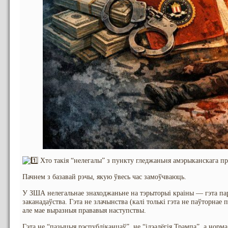
Хто такія “нелегалы” з пункту гледжаньня амэрыканскага пр
Пачнем з базавай рэчы, якую ўвесь час замоўчваюць.
У ЗША нелегальнае знаходжаньне на тэрыторыі краіны — гэта па
заканадаўства. Гэта не злачынства (калі толькі гэта не паўторнае
але мае выразныя прававыя наступствы.
Гэта не “пазыцыя рэспубліканцаў”, не “ідэалёгія Трампа”, а норма 