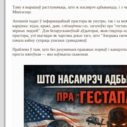
Таму я вырашыў растлумачыць, што ж насамрэч адбываецца, і з ч
Міннэсоце.
Апошнія тыдні ў інфармацыйнай прасторы як унутры, так і за м
карцінка: відэа, крыкі, дым, слёзацёчны газ, загалоўкі пра “геста
мірных людзей”. Для беларускамоўнай аўдыторыі, якая глядзіць на
прасторы, усё выглядае як чарговы доказ таго, што “Амэрыка скоч
пачала вайну супраць уласных грамадзянаў.
Праблема ў тым, што без разуменьня прававых нормаў і канкрэтна
проста няпоўная — яна наўмысна скажоная.