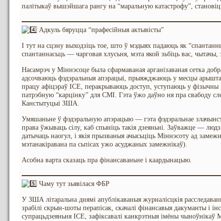
палітыкаў вышэйшага рангу на “маральную катастрофу”, становіц
Адкуль бяруцца “прафесійныя актывісты”
І тут на сцэну выходзіць тое, што ў мэдыях падаюць як “спантанн
спантаннасьць — чарговая хлусьня, мэта якой зьбіць вас, чытачы, 
Насамрэч у Міннэсоце была сфармаваная арганізаваная сетка добра
адсочваюць фэдэральныя апэрацыі, прыяжджаюць у месцы арышта
працу афіцэраў ICE, перакрываюць доступ, уступаюць у фізычны к
патрэбную “карцінку” для СМІ. Гэта ўжо даўно ня пра свабоду сл
Канстытуцыі ЗША.
Умяшаньне ў фэдэральную апэрацыю — гэта фэдэральнае злачынств
права ўжываць сілу, каб спыніць такія дзеяньні. Заўважце — людз
датычаць наогул, і якія прызваныя ачысьціць Міннэсоту ад замеж
мэтанакіравана па сьпісах ужо асуджаных замежнікаў).
Асобна варта сказаць пра фінансаваньне і каардынацыю.
Чаму тут зьявілася ФБР
У ЗША літаральна днямі апублікаваныя журналісцкія расследаваньн
зрабілі скрын-шоты перапісак, скачалі фінансавыя дакуманты і ін
супрацьдзеяньня ICE, зафіксавалі канкрэтныя імёны чыноўнікаў М