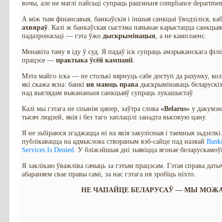
вочы, але не маглі пайсьці супраць рашэньня compliance departmen
А між тым фінансавыя, банкаўскія і іншыя санкцыі ўводзіліся, ка
ахвяраў
. Калі ж банкаўская сыстэма пачынае карыстацца санкцыя
падазронасьці — гэта ўжо
дыскрымінацыя
, а не камплаенс.
Менавіта таму я іду ў суд. Я падаў іск супраць амэрыканскага філ
працэсе —
практыка ўсёй кампаніі
.
Мэта майго іска — не столькі вярнуць сабе доступ да рахунку, ко
які скажа ясна: банкі
ня маюць права
дыскрымінаваць беларускіх
пад выглядам выкананьня санкцыяў супраць лукашыстаў.
Калі мы гэтага не спынім цяпер, заўтра слова
«Belarus»
у дакумэн
тысяч людзей, якія і без таго заплацілі занадта высокую цану.
Я не зьбіраюся згаджацца ні на якія закулісныя і таемныя зьдзелкі
публікавацца на адмыслова створаным вэб-сайце пад назвай
Banki
Services Is Denied
. У бліжэйшыя дні зьявіцца ягонае беларускамоў
Я заклікаю ўважліва сачыць за гэтым працэсам. Гэтая справа даты
абараняем свае правы самі, за нас гэтага ня зробіць ніхто.
НЕ ЧАПАЙЦЕ БЕЛАРУСАЎ — МЫ МОЖА