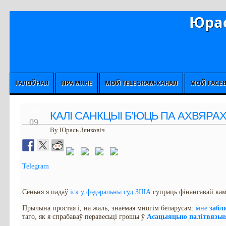
Юрас
ГАЛОЎНАЯ
ПРА МЯНЕ
МОЙ TELEGRAM-КАНАЛ
МОЙ FACE
FEB
КАЛІ САНКЦЫІ Б’ЮЦЬ ПА АХВЯРА
09
By Юрась Зянковіч
Telegram
Сёньня я падаў
іск у фэдэральны суд ЗША
супраць фінансавай ка
Прычына простая і, на жаль, знаёмая многім беларусам:
мне
забл
таго, як я спрабаваў перавесьці грошы ў
Асацыяцыю палітвязьня