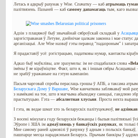
Летась я адкрыў рахунак у Wise. Спачатку — каб
атрымаць гуман
палітвязень. Пазьней — каб
самому дапамагаць
тым, каго вызвал
Адзін з плацяжоў быў звычайнай сяброўскай складкай у
Асацыяцы
зарэгістраваная ў Летуве, дзейнічае цалкам законна і мае статус 
арганізацыі. Але Wise назваў гэты перавод “падазроным” і запатр
Я прадаставіў усё: рэгістрацыю, падатковы нумар, кантакты кіраўн
Адказ быў маўклівы, але зразумелы: ім не спадабалася слова
«Bel
імёны ў яе кіраўніцтве. Факт, што я, як і іншыя сябры Асацыяцы
не зрабіў уражаньне на гэтую кампанію.
Пасьля чарговай спробы пераслаць грошы ў АПБ, а таксама атрым
Беларускага Дому ў Варшаве
, Wise канчаткова заблякаваў мой ра
з намёкамі на тое, што я магчыма абыходжу санкцыі, гандлюю збр
прастытуцыю. Гэта —
абсалютная хлусьня
. Проста нехта выраш
І гэта, як ведае шмат хто зь беларускіх палітуцекачоў,
не адзінка
З восені мінулага году беларускія бежанцы і былыя палітвязьні ў
Эўропе і ЗША ім
адмаўляюць у банкаўскіх рахунках
, як толькі
Мне самому раней адмовілі ў рахунку ў адным з польскіх банкаў
пашпарце месца нараджэньня Беларусь. Прычым банкіры ў аддзялен