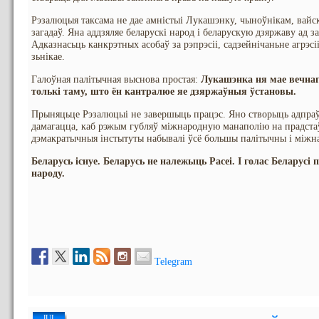
Рэзалюцыя таксама не дае амністыі Лукашэнку, чыноўнікам, вай
загадаў. Яна аддзяляе беларускі народ і беларускую дзяржаву ад з
Адказнасьць канкрэтных асобаў за рэпрэсіі, садзейнічаньне агрэсі
зьнікае.
Галоўная палітычная выснова простая:
Лукашэнка ня мае вечнаг
толькі таму, што ён кантралюе яе дзяржаўныя ўстановы.
Прыняцьце Рэзалюцыі не завершыць працэс. Яно створыць адпраў
дамагацца, каб рэжым губляў міжнародную манаполію на прадстаўн
дэмакратычныя інстытуты набывалі ўсё большы палітычны і міжн
Беларусь існуе. Беларусь не належыць Расеі. І голас Беларусі
народу.
Telegram
JUL