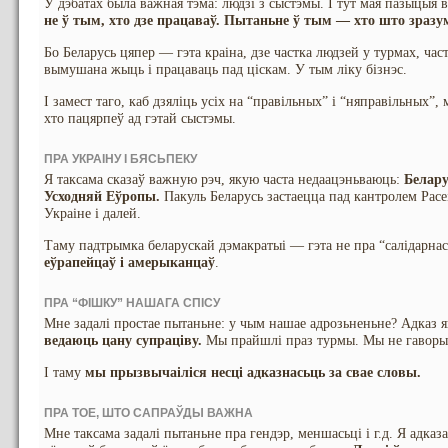
У дэбатах была важная тэма: людзі з сыстэмы. І тут мая пазыцыя 
не ў тым, хто дзе працаваў. Пытаньне ў тым — хто што зразум
Бо Беларусь цяпер — гэта краіна, дзе частка людзей у турмах, час
вымушана жыць і працаваць пад ціскам. У тым ліку бізнэс.
І замест таго, каб дзяліць усіх на “правільных” і “няправільных”, 
хто пацярпеў ад гэтай сыстэмы.
ПРА УКРАІНУ І БЯСЬПЕКУ
Я таксама сказаў важную рэч, якую часта недаацэньваюць:
Белару
Усходняй Еўропы.
Пакуль Беларусь застаецца пад кантролем Расе
Украіне і далей.
Таму падтрымка беларускай дэмакратыі — гэта не пра “салідарнас
еўрапейцаў і амерыканцаў
.
ПРА “ФІШКУ” НАШАГА СПІСУ
Мне задалі простае пытаньне: у чым нашае адрозьненьне? Адказ 
ведаюць цану супраціву.
Мы прайшлі праз турмы. Мы не гаворым
І таму
мы прызвычаіліся несці адказнасьць за свае словы.
ПРА ТОЕ, ШТО САПРАЎДЫ ВАЖНА
Мне таксама задалі пытаньне пра гендэр, меншасьці і г.д. Я адка