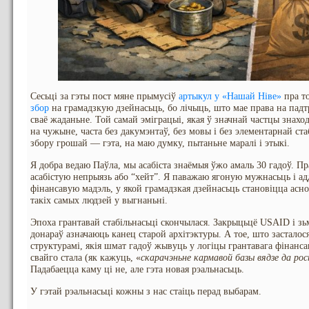
Сесьці за гэты пост мяне прымусіў
артыкул у «Нашай Ніве»
пра т
збор
на грамадзкую дзейнасьць, бо лічыць, што мае права на пад
сваё жаданьне. Той самай эміграцыі, якая ў значнай частцы знаход
на чужыне, часта без дакумэнтаў, без мовы і без элементарнай ст
збору грошай — гэта, на маю думку, пытаньне маралі і этыкі.
Я добра ведаю Паўла, мы асабіста знаёмыя ўжо амаль 30 гадоў. Пр
асабістую непрыязь або “хейт”. Я паважаю ягоную мужнасьць і ад
фінансавую мадэль, у якой грамадзкая дзейнасьць становіцца асн
такіх самых людзей у выгнаньні.
Эпоха грантавай стабільнасьці скончылася. Закрыцьцё USAID і з
донараў азначаюць канец старой архітэктуры. А тое, што засталос
структурамі, якія шмат гадоў жывуць у логіцы грантавага фінанса
свайго стала (як кажуць, «
скарачэньне кармавой базы вядзе да ро
Падабаецца каму ці не, але гэта новая рэальнасьць.
У гэтай рэальнасьці кожны з нас стаіць перад выбарам.