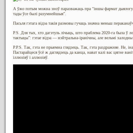
А ўжо потым можна зноў паразважаць пра “іншы фармат дыялогу”,
тады ўсе былі разумнейшыя”.
Пасьля гэтага відэа такія размовы гучаць значна меньш пераканаў
P.S. Для тых, хто дагэтуль лічыць, што праблема 2020-га была ў 
тактыцы”: гэтае відэа — нэйтральна-іранічны, але вельмі халодны
P.P.S. Так, гэта не прыемна глядзець. Так, гэта раздражняе. Не, 
Пастарайцеся ўсё ж даглядзець да канца, нават калі вас цягне вані
іллюзіяў і аллюзіяў.