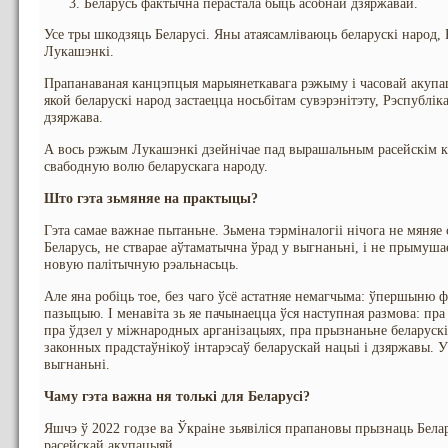
Беларусь фактычна перастала быць асобнай дзяржавай.
Усе тры шкодзяць Беларусі. Яны атаясамліваюць беларускі народ, 
Лукашэнкі.
Прапанаваная канцэпцыя марыянеткавага рэжыму і часовай акупа
якой беларускі народ застаецца носьбітам сувэрэнітэту, Рэспублік
дзяржава.
А вось рэжым Лукашэнкі дзейнічае пад вырашальным расейскім к
свабодную волю беларускага народу.
Што гэта зьмяняе на практыцы?
Гэта самае важнае пытаньне. Зьмена тэрміналогіі нічога не мяняе 
Беларусь, не стварае аўтаматычна ўрад у выгнаньні, і не прымуш
новую палітычную рэальнасьць.
Але яна робіць тое, без чаго ўсё астатняе немагчыма: ўпершыню
пазыцыю. І менавіта зь яе пачынаецца ўся наступная размова: пра
пра ўдзел у міжнародных арганізацыях, пра прызнаньне беларускі
законных прадстаўнікоў інтарэсаў беларускай нацыі і дзяржавы. У
выгнаньні.
Чаму гэта важна ня толькі для Беларусі?
Яшчэ ў 2022 годзе ва Ўкраіне зьявіліся прапановы прызнаць Белар
расейскай акупацыяй.