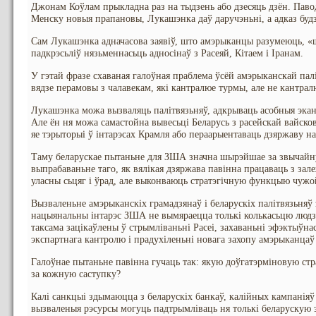
Джонам Коўлам прыкладна раз на тыдзень або дзесяць дзён. Павод
Менску новыя прапановы, Лукашэнка даў даручэньні, а адказ буд
Сам Лукашэнка адначасова заявіў, што амэрыканцы разумеюць, «ш
падкрэсьліў нязьменнасьць адносінаў з Расеяй, Кітаем і Іранам.
У гэтай фразе схаваная галоўная праблема ўсёй амэрыканскай пал
вядзе перамовы з чалавекам, які кантралюе турмы, але не кантрал
Лукашэнка можа вызваляць палітвязьняў, адкрываць асобныя экан
Але ён ня можа самастойна вывесьці Беларусь з расейскай вайск
яе тэрыторыі ў інтарэсах Крамля або пераарыентаваць дзяржаву на
Таму беларускае пытаньне для ЗША значна шырэйшае за звычай
выпрабаваньне таго, як вялікая дзяржава павінна працаваць з за
уласны сьцяг і ўрад, але выконваюць стратэгічную функцыю чужо
Вызваленьне амэрыканскіх грамадзянаў і беларускіх палітвязьняў
нацыянальны інтарэс ЗША не вымяраецца толькі колькасьцю людз
таксама зацікаўлены ў стрымліваньні Расеі, захаваньні эфэктыўн
экспартнага кантролю і прадухіленьні новага захопу амэрыканцаў 
Галоўнае пытаньне павінна гучаць так: якую доўгатэрміновую с
за кожную саступку?
Калі санкцыі здымаюцца з беларускіх банкаў, калійных кампаніяў
вызваленыя рэсурсы могуць падтрымліваць ня толькі беларускую