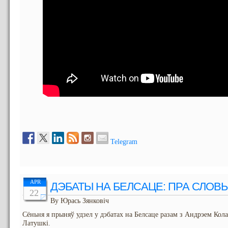
Telegram
APR
ДЭБАТЫ НА БЕЛСАЦЕ: ПРА СЛОВЫ 
22
By Юрась Зянковіч
Сёньня я прыняў удзел у дэбатах на Белсаце разам з Андрэем Кол
Латушкі.