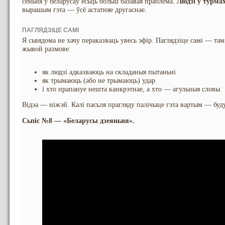
сёньня ў беларусаў ёсьць больш базавая праблема.
Людзі ў турмах
вырашым гэта — ўсё астатняе другаснае.
ПАГЛЯДЗІЦЕ САМІ
Я сьвядома не хачу пераказваць увесь эфір. Паглядзіце самі — та
жывой размове:
як людзі адказваюць на складаныя пытаньні
як трымаюць (або не трымаюць) удар
і хто прапануе нешта канкрэтнае, а хто — агульныя словы
Відэа — ніжэй. Калі пасьля прагляду палічыце гэта вартым — буд
Сьпіс №8 — «Беларусы дзеяньня».