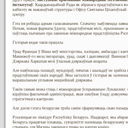
інстытутаў
: Каардынацыйнай Рады як абранага прадстаўнічага во
кабінэту як выканаўчай структуры і Офісу Святланы Ціханоўскай 
цэнтру.
Гэта ня робіцца адным галасаваньнем. Спачатку зьяўляюцца заяв
Потым, новыя фарматы ўдзелу, прадстаўнічыя місіі, прызнаньне
паўстаць пытаньне пра законнае міжнароднае прадстаўніцтва Рэсп
Гісторыя ведае такія працэсы.
Урад Францыі ў Вішы меў міністэрствы, паліцыю, амбасады і кан
Маньчжоў-го мела імпэратара, урад, сьцяг і дыпляматаў. Ваенная 
Дзяржава Харватыя мелі ўласныя дзяржаўныя апараты.
Але наяўнасьць палацаў, мундзіраў, пячатак і шыльдаў не зрабіл
прадстаўнікамі сваіх народаў. Яны засталіся ў гісторыі як залежн
вырашальным уплывам мацнейшай дзяржавы.
Такім самым можа стаць і міжнароднае ўспрыманьне Лукашэнкі: не
кіраўніка фактычнай адміністрацыі, якая захоўвае ўладу дзякуючы 
стратэгічнага кантролю.
Але дзеля гэтага беларусам трэба самім сфармуляваць сваю пазыц
Рэзалюцыя не ліквідуе Рэспубліку Беларусь. Наадварот, яна абар
Беларусь працягвае існаваць, сувэрэнітэт належыць беларускаму н
стварыць для Масквы законнага права на нашую краіну.