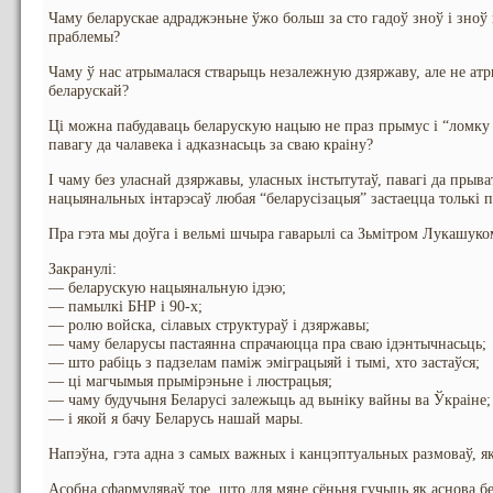
Чаму беларускае адраджэньне ўжо больш за сто гадоў зноў і зноў
праблемы?
Чаму ў нас атрымалася стварыць незалежную дзяржаву, але не атр
беларускай?
Ці можна пабудаваць беларускую нацыю не праз прымус і “ломку п
павагу да чалавека і адказнасьць за сваю краіну?
І чаму без уласнай дзяржавы, уласных інстытутаў, павагі да прыва
нацыянальных інтарэсаў любая “беларусізацыя” застаецца толькі
Пра гэта мы доўга і вельмі шчыра гаварылі са Зьмітром Лукашуко
Закранулі:
— беларускую нацыянальную ідэю;
— памылкі БНР і 90-х;
— ролю войска, сілавых структураў і дзяржавы;
— чаму беларусы пастаянна спрачаюцца пра сваю ідэнтычнасьць;
— што рабіць з падзелам паміж эміграцыяй і тымі, хто застаўся;
— ці магчымыя прымірэньне і люстрацыя;
— чаму будучыня Беларусі залежыць ад выніку вайны ва Ўкраіне;
— і якой я бачу Беларусь нашай мары.
Напэўна, гэта адна з самых важных і канцэптуальных размоваў, як
Асобна сфармуляваў тое, што для мяне сёньня гучыць як аснова б