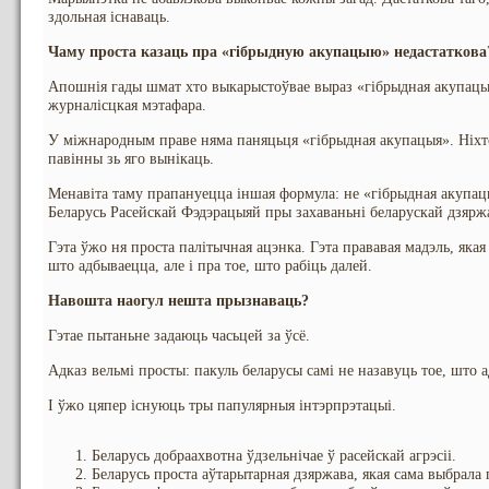
здольная існаваць.
Чаму проста казаць пра «гібрыдную акупацыю» недастаткова
Апошнія гады шмат хто выкарыстоўвае выраз «гібрыдная акупацыя
журналісцкая мэтафара.
У міжнародным праве няма паняцьця «гібрыдная акупацыя». Ніхто
павінны зь яго вынікаць.
Менавіта таму прапануецца іншая формула: не «гібрыдная акупацы
Беларусь Расейскай Фэдэрацыяй пры захаваньні беларускай дзярж
Гэта ўжо ня проста палітычная ацэнка. Гэта прававая мадэль, якая 
што адбываецца, але і пра тое, што рабіць далей.
Навошта наогул нешта прызнаваць?
Гэтае пытаньне задаюць часьцей за ўсё.
Адказ вельмі просты: пакуль беларусы самі не назавуць тое, што 
І ўжо цяпер існуюць тры папулярныя інтэрпрэтацыі.
Беларусь добраахвотна ўдзельнічае ў расейскай агрэсіі.
Беларусь проста аўтарытарная дзяржава, якая сама выбрала 