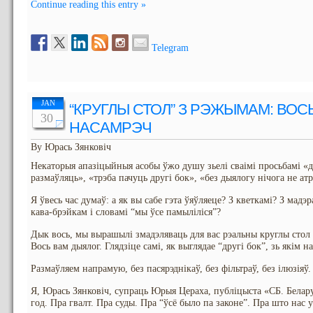
Continue reading this entry »
Telegram
JAN
“КРУГЛЫ СТОЛ” З РЭЖЫМАМ: ВОС
30
НАСАМРЭЧ
By Юрась Зянковіч
Некаторыя апазіцыйныя асобы ўжо душу зьелі сваімі просьбамі «д
размаўляць», «трэба пачуць другі бок», «без дыялогу нічога не ат
Я ўвесь час думаў: а як вы сабе гэта ўяўляеце? З кветкамі? З мадэ
кава-брэйкам і словамі “мы ўсе памыліліся”?
Дык вось, мы вырашылі змадэляваць для вас рэальны круглы стол
Вось вам дыялог. Глядзіце самі, як выглядае “другі бок”, зь якім 
Размаўляем напрамую, без пасярэднікаў, без фільтраў, без ілюзіяў.
Я, Юрась Зянковіч, супраць Юрыя Цераха, публіцыста «СБ. Белару
год. Пра гвалт. Пра суды. Пра “ўсё было па законе”. Пра што нас 