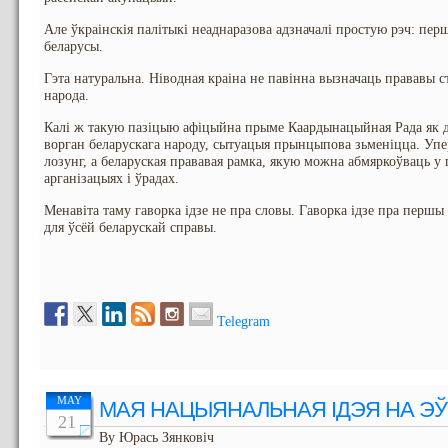
Але ўкраінскія палітыкі неаднаразова адзначалі простую рэч: пер
беларусы.
Гэта натуральна. Ніводная краіна не павінна вызначаць прававы с
народа.
Калі ж такую пазіцыю афіцыйна прыме Каардынацыйная Рада як 
ворган беларускага народу, сытуацыя прынцыпова зьменіцца. Уп
лозунг, а беларуская прававая рамка, якую можна абмяркоўваць 
арганізацыях і ўрадах.
Менавіта таму гаворка ідзе не пра словы. Гаворка ідзе пра першы
для ўсёй беларускай справы.
Telegram
MAY
МАЯ НАЦЫЯНАЛЬНАЯ ІДЭЯ НА Э
21
By Юрась Зянковіч