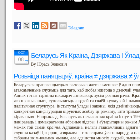
Telegram
OCT
Беларусь Як Краіна, Дзяржава І Ўлад
08
By Юрась Зянковіч
Розьніца паняцьцяў: краіна ≠ дзяржава ≠ ў
Беларуская прапагандысцкая рыторыка часта зьмешвае ў адно пан
атаясамленьне служыць для таго, каб любая нязгода з дзеючай улад
Аднак гэтыя тэрміны насамрэч азначаюць зусім розныя рэчы.
Кра
яго пражываньня, супольнасьць людзей са сваёй культурай і пам
палітычная структура, інстытуты ўлады і законы, якія дзейнічаюц
канкрэтная канфігурацыя кіруючых асобаў ці рэжыму, што трымае 
кіраваньня. Напрыклад, Беларусь як незалежная краіна існуе з 1991
пакіраваць і дэмакратычна абраныя лідэры, і аўтарытарны рэжым
межах той самай
краіны
. Адпаведна, нельга атаясамліваць аднаго 
слушна казаў Цыцэрон, дзяржава – гэта справа ўсяго народу, а на
сабраны якім-кольвек чынам, але адзінства многіх людзей, зьядна