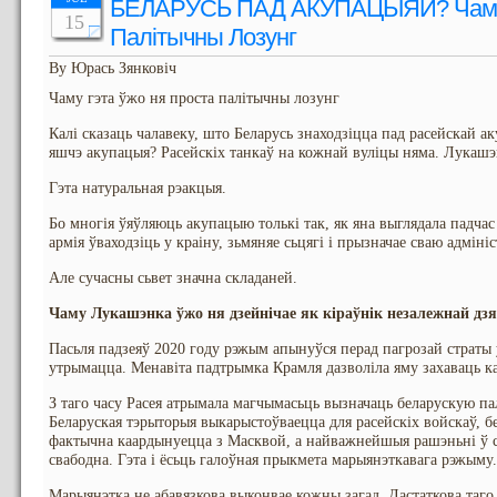
БЕЛАРУСЬ ПАД АКУПАЦЫЯЙ? Чаму 
15
Палітычны Лозунг
By Юрась Зянковіч
Чаму гэта ўжо ня проста палітычны лозунг
Калі сказаць чалавеку, што Беларусь знаходзіцца пад расейскай ак
яшчэ акупацыя? Расейскіх танкаў на кожнай вуліцы няма. Лукашэн
Гэта натуральная рэакцыя.
Бо многія ўяўляюць акупацыю толькі так, як яна выглядала падча
армія ўваходзіць у краіну, зьмяняе сьцягі і прызначае сваю адміні
Але сучасны сьвет значна складаней.
Чаму Лукашэнка ўжо ня дзейнічае як кіраўнік незалежнай д
Пасьля падзеяў 2020 году рэжым апынуўся перад пагрозай страты
утрымацца. Менавіта падтрымка Крамля дазволіла яму захаваць ка
З таго часу Расея атрымала магчымасьць вызначаць беларускую п
Беларуская тэрыторыя выкарыстоўваецца для расейскіх войскаў, б
фактычна каардынуецца з Масквой, а найважнейшыя рашэньні ў 
свабодна. Гэта і ёсьць галоўная прыкмета марыянэткавага рэжыму.
Марыянэтка не абавязкова выконвае кожны загад. Дастаткова таго,