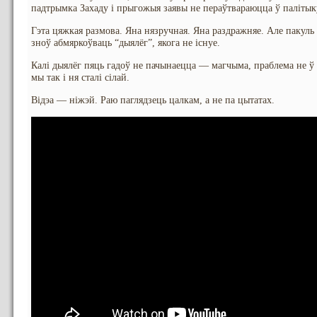
падтрымка Захаду і прыгожыя заявы не пераўтвараюцца ў палітык
Гэта цяжкая размова. Яна нязручная. Яна раздражняе. Але пакуль 
зноў абмяркоўваць “дыялёг”, якога не існуе.
Калі дыялёг пяць гадоў не пачынаецца — магчыма, праблема не ў 
мы так і ня сталі сілай.
Відэа — ніжэй. Раю паглядзець цалкам, а не па цытатах.