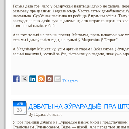
Гульня дала тое, чаго ў беларускай палітыцы даўно не хапала: пер
размоваў пра дзеяньні і адказнасьць. Частка гэтых дамоўленасьцяў
нармальна. Сур’ёзная палітыка ня робіцца ў прамым эфіры. Таму в
выглядаць не як адзін гучны дакумэнт, а як шэраг канкрэтных крок
зьвязанымі паміж сабой.
Але гэта толькі на першы погляд. Магчыма, празь некаторы час хт
гэта мы і дамаўляліся тады, на гульні ў Мацкевіча ў Татрах”.
А Ўладзіміру Мацкевічу, усім арганізатарам і (абавязкова!) фунда
вельмі важную і, хутчэй за ўсё, гістарычную падзею, якая ўжо зар
Telegram
APR
ДЭБАТЫ НА ЭЎРАРАДЫЁ: ПРА ШТ
28
By Юрась Зянковіч
Учора прайшлі дэбаты на Еўрарадыё паміж мной і прадстаўніком с
Станіславам Лупаносавым. Відэа — ніжэй. Але перад тым як вы яг