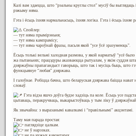
Калі вам здаецца, што “рэальны круглы стол” мусіў бы выглядаць 
рэжыму няма.
Гэта і ёсьць іхняя нармальнасьць, іхняя логіка. Гэта і ёсьць іхняе
Спойлер:
— тут няма прымірэньня;
— тут няма кампрамісу;
— тут няма чароўнай фразы, пасьля якой “усе ўсё зразумеюць”.
Ёсьць толькі вельмі халодная размова, у якой нарматыў “усё был
жа пытаньнях; працэдуры аказваюцца рытуалам, у якім суддзя шта
дзяржаўны прапагандыст гаворыць, што так і мусіць быць, што гэт
функцыянуе “любая” дзяржава.
І галоўнае. Робіцца бачна, што беларуская дзяржава баіцца нават
словаў.
Гэта відэа яшчэ доўга будзе хадзіць па коле. Ёсьць усе падс
цытаваць, перакручваць, выкарыстоўваць у тым ліку ў дзяржаўнай
Як звычайна: з выразанымі кавалкамі і “правільнымі” акцэнтамі.
Таму мая парада простая:
паглядзіце цалкам.
не ў нарэзках.
не па чужых камэнтарах.