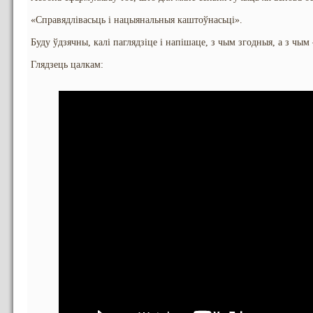
«Справядлівасьць і нацыянальныя каштоўнасьці».
Буду ўдзячны, калі паглядзіце і напішаце, з чым згодныя, а з чым
Глядзець цалкам: