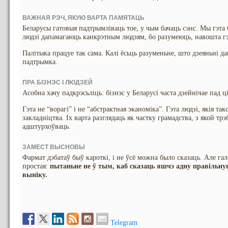
ВАЖНАЯ РЭЧ, ЯКУЮ ВАРТА ПАМЯТАЦЬ
Беларусы гатовыя падтрымліваць тое, у чым бачаць сэнс. Мы гэта
людзі дапамагаюць канкрэтным людзям, бо разумеюць, навошта гэ
Палітыка працуе так сама. Калі ёсьць разуменьне, што дзеяньні да
падтрымка.
ПРА БІЗНЭС І ЛЮДЗЕЙ
Асобна хачу падкрэсьліць: бізнэс у Беларусі часта дзейнічае пад ці
Гэта не “ворагі” і не “абстрактная эканоміка”. Гэта людзі, якія та
закладніцтва. Іх варта разглядаць як частку грамадства, з якой трэ
адштурхоўваць.
ЗАМЕСТ ВЫСНОВЫ
Фармат дэбатаў быў кароткі, і не ўсё можна было сказаць. Але гал
простая:
пытаньне не ў тым, каб сказаць яшчэ адну правільную
выніку.
Telegram