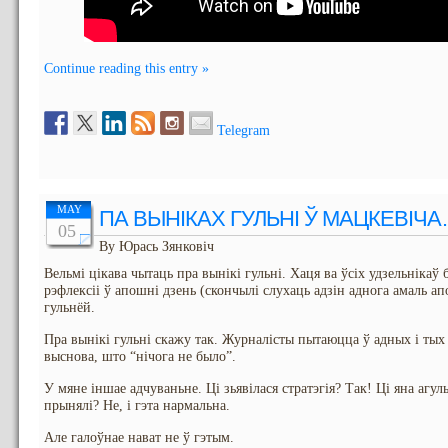
Continue reading this entry »
Telegram
MAY
ПА ВЫНІКАХ ГУЛЬНІ Ў МАЦКЕВІЧ
05
By Юрась Зянковіч
Вельмі цікава чытаць пра вынікі гульні. Хаця ва ўсіх удзельніка
рэфлексіі ў апошні дзень (скончылі слухаць адзін аднога амаль ап
гульнёй.
Пра вынікі гульні скажу так. Журналісты пытаюцца ў адных і тых
выснова, што “нічога не было”.
У мяне іншае адчуваньне. Ці зьявілася стратэгія? Так! Ці яна агуль
прынялі? Не, і гэта нармальна.
Але галоўнае нават не ў гэтым.