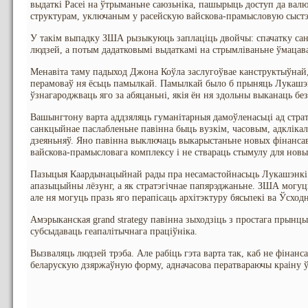
выдаткі Расеі на ўтрыманьне саюзьніка, пашырыць доступ да вал
структурам, уключаным у расейскую вайскова-прамысловую сыстэ
У такім выпадку ЗША рызыкуюць заплаціць двойчы: спачатку сан
людзей, а потым дадатковымі выдаткамі на стрымліваньне ўмацава
Менавіта таму падыход Джона Коўла заслугоўвае канструктыўнай
перамоваў ня ёсьць памылкай. Памылкай было б прыняць Лукашэн
ўзнагароджваць яго за абяцаньні, якія ён ня здольны выканаць бе
Вашынгтону варта аддзяляць гуманітарныя дамоўленасьці ад стра
санкцыйнае паслабленьне павінна быць вузкім, часовым, адкліка
дзеяньняў. Яно павінна выключаць выкарыстаньне новых фінансав
вайскова-прамысловага комплексу і не ствараць стымулу для новы
Пазыцыя Каардынацыйнай рады пра несамастойнасьць Лукашэнкі ў
апазыцыйны лёзунг, а як стратэгічнае папярэджаньне. ЗША могуць
але ня могуць празь яго перапісаць архітэктуру бясьпекі ва Ўсход
Амэрыканская grand strategy павінна зыходзіць з простага прынц
субсыдаваць геапалітычнага праціўніка.
Вызваляць людзей трэба. Але рабіць гэта варта так, каб не фінанса
беларускую дзяржаўную форму, адначасова ператвараючы краіну 