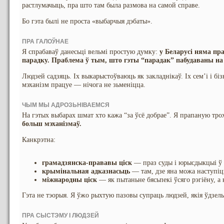
растлумачыць, пра што там была размова на самой справе.
Бо гэта былі не проста «выбарчыя дэбаты».
ПРА ГАЛОЎНАЕ
Я спрабаваў данесьці вельмі простую думку:
у Беларусі няма пр
парадку. Праблема ў тым, што гэты “парадак” пабудаваны на с
Людзей садзяць. Іх выкарыстоўваюць як закладнікаў. Іх сем’і і бі
мэханізм працуе — нічога не зьменіцца.
ЧЫМ МЫ АДРОЗЬНІВАЕМСЯ
На гэтых выбарах шмат хто кажа “за ўсё добрае”. Я прапаную тр
больш мэханізмаў.
Канкрэтна:
грамадзянска-прававы ціск
— праз суды і юрысдыкцыі ў 
крымінальная адказнасьць
— там, дзе яна можа наступіц
міжнародны ціск
— як пытаньне бясьпекі ўсяго рэгіёну, а
Гэта не тэорыя. Я ўжо рыхтую пазовы супраць людзей, якія ўдзель
ПРА СЫСТЭМУ І ЛЮДЗЕЙ