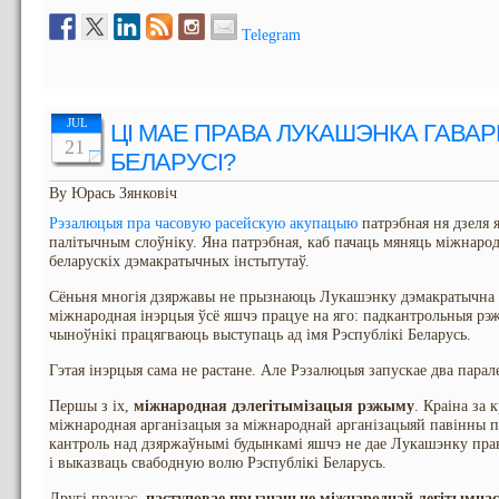
Telegram
JUL
ЦІ МАЕ ПРАВА ЛУКАШЭНКА ГАВАР
21
БЕЛАРУСІ?
By Юрась Зянковіч
Рэзалюцыя пра часовую расейскую акупацыю
патрэбная ня дзеля 
палітычным слоўніку. Яна патрэбная, каб пачаць мяняць міжнаро
беларускіх дэмакратычных інстытутаў.
Сёньня многія дзяржавы не прызнаюць Лукашэнку дэмакратычна
міжнародная інэрцыя ўсё яшчэ працуе на яго: падкантрольныя рэж
чыноўнікі працягваюць выступаць ад імя Рэспублікі Беларусь.
Гэтая інэрцыя сама не растане. Але Рэзалюцыя запускае два пара
Першы з іх,
міжнародная дэлегітымізацыя рэжыму
. Краіна за 
міжнародная арганізацыя за міжнароднай арганізацыяй павінны 
кантроль над дзяржаўнымі будынкамі яшчэ не дае Лукашэнку прав
і выказваць свабодную волю Рэспублікі Беларусь.
Другі працэс,
паступовае прызнаньне міжнароднай легітымнас