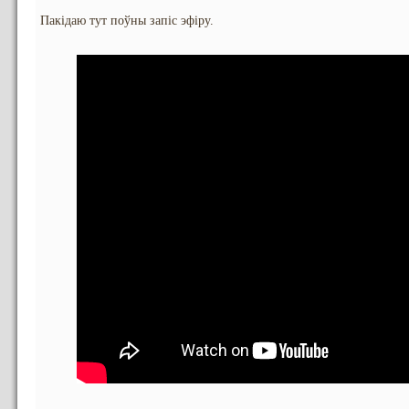
Пакідаю тут поўны запіс эфіру.