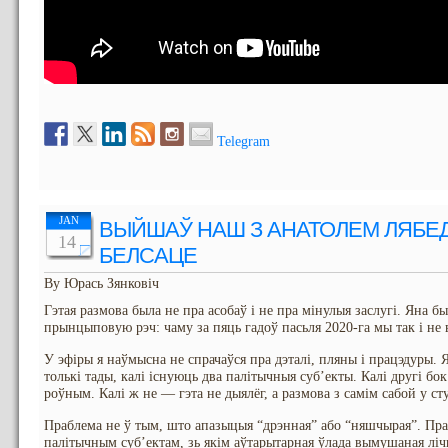
Telegram
JAN
ВЫЙШАЎ НАШ З АНАТОЛЕМ ЛЯБЕ
14
БЕЛСАЦЕ
By Юрась Зянковіч
Гэтая размова была не пра асобаў і не пра мінулыя заслугі. Яна 
прынцыповую рэч: чаму за пяць гадоў пасьля 2020-га мы так і не 
У эфіры я наўмысна не спрачаўся пра дэталі, пляны і працэдуры.
толькі тады, калі існуюць два палітычныя суб’екты. Калі другі бо
роўным. Калі ж не — гэта не дыялёг, а размова з самім сабой у ст
Праблема не ў тым, што апазыцыя “дрэнная” або “няшчырая”. Праб
палітычным суб’ектам, зь якім аўтарытарная ўлада вымушаная ліч