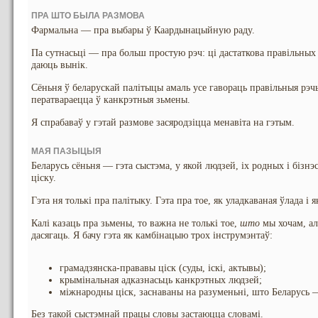
ПРА ШТО БЫЛА РАЗМОВА
Фармальна — пра выбары ў Каардынацыйную раду.
Па сутнасьці — пра больш простую рэч: ці дастаткова правільных 
даюць вынік.
Сёньня ў беларускай палітыцы амаль усе гавораць правільныя рэч
ператвараецца ў канкрэтныя зьмены.
Я спрабаваў у гэтай размове засяродзіцца менавіта на гэтым.
МАЯ ПАЗЫЦЫЯ
Беларусь сёньня — гэта сыстэма, у якой людзей, іх родных і бізн
ціску.
Гэта ня толькі пра палітыку. Гэта пра тое, як уладкаваная ўлада і 
Калі казаць пра зьмены, то важна не толькі тое,
што
мы хочам, ал
дасягаць. Я бачу гэта як камбінацыю трох інструмэнтаў:
грамадзянска-прававы ціск (суды, іскі, актывы);
крымінальная адказнасьць канкрэтных людзей;
міжнародны ціск, заснаваны на разуменьні, што Беларусь —
Без такой сыстэмнай працы словы застаюцца словамі.