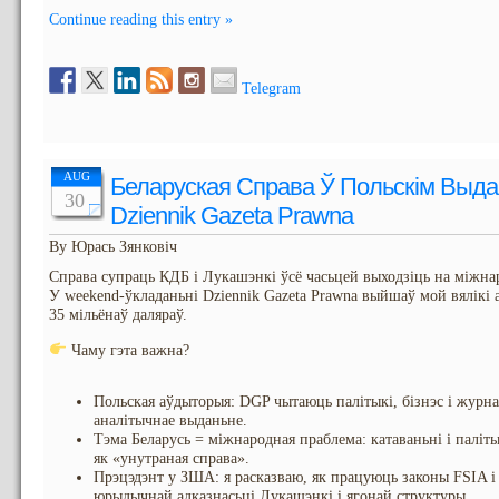
Continue reading this entry »
Telegram
AUG
Беларуская Справа Ў Польскім Выдан
30
Dziennik Gazeta Prawna
By Юрась Зянковіч
Справа супраць КДБ і Лукашэнкі ўсё часьцей выходзіць на міжн
У weekend-ўкладаньні Dziennik Gazeta Prawna выйшаў мой вялікі 
35 мільёнаў даляраў.
Чаму гэта важна?
Польская аўдыторыя: DGP чытаюць палітыкі, бізнэс і журнал
аналітычнае выданьне.
Тэма Беларусь = міжнародная праблема: катаваньні і палі
як «унутраная справа».
Прэцэдэнт у ЗША: я расказваю, як працуюць законы FSIA і
юрыдычнай адказнасьці Лукашэнкі і ягонай структуры.