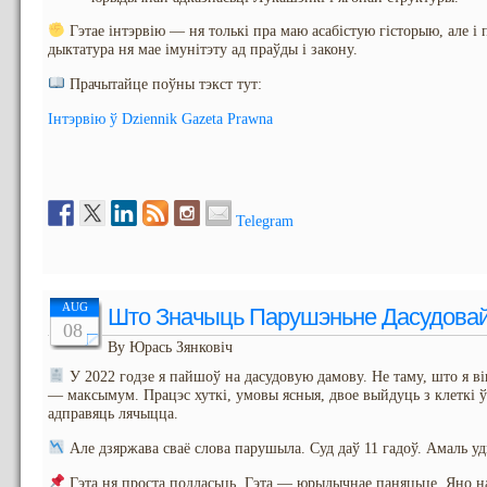
Гэтае інтэрвію — ня толькі пра маю асабістую гісторыю, але і 
дыктатура ня мае імунітэту ад праўды і закону.
Прачытайце поўны тэкст тут:
Інтэрвію ў Dziennik Gazeta Prawna
Telegram
AUG
Што Значыць Парушэньне Дасудова
08
By Юрась Зянковіч
У 2022 годзе я пайшоў на дасудовую дамову. Не таму, што я він
— максымум. Працэс хуткі, умовы ясныя, двое выйдуць з клеткі ў 
адправяць лячыцца.
Але дзяржава сваё слова парушыла. Суд даў 11 гадоў. Амаль уд
Гэта ня проста подласьць. Гэта — юрыдычнае паняцьце. Яно 