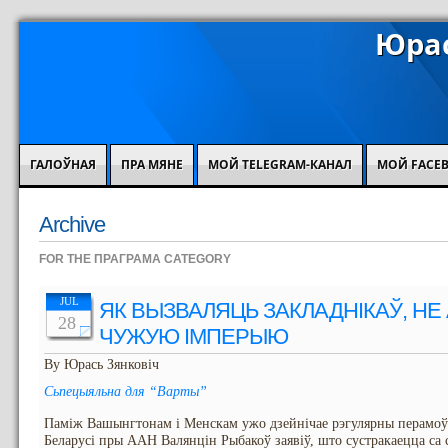
Юрас
ГАЛОЎНАЯ
ПРА МЯНЕ
МОЙ TELEGRAM-КАНАЛ
МОЙ FACE
Archive
FOR THE ПРАГРАМА CATEGORY
JUL
ЯК ВЫЗВАЛЯЦЬ ЗАКЛАДНІКАЎ, Н
28
ЧУЖУЮ ІМПЕРЫЮ
By Юрась Зянковіч
Сьпецыяльна для “Варты”
Паміж Вашынгтонам і Менскам ужо дзейнічае рэгулярны перамоў
Беларусі пры ААН Валянцін Рыбакоў заявіў, што сустракаецца с