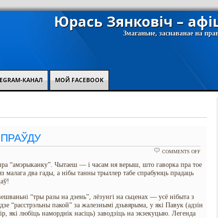
Юрась Зянковіч – аф
Змаганьне, заснаванае на пра
EGRAM-КАНАЛ
МОЙ FACEBOOK
 ПРАЎДУ
ON
COMMENTS OFF
ПРА
 пра “амэрыканку”. Чытаеш — і часам ня верыш, што гаворка пра тое
ХЛУСЬ
бяз малага два гады, а нібы танны трыллер табе спрабуюць прадаць
І
аў!
ПРАЎД
вешваньні “тры разы на дзень”, лёзунгі на сьценах — усё нібыта з
дзе “расстрэльны пакой” за жалезнымі дзьвярыма, у які Павук (адзін
р, які любіць наморднік насіць) заводзіць на экзекуцыю. Легенда