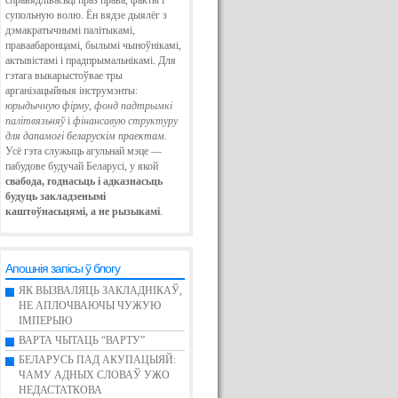
справядлівасьці праз права, факты і
супольную волю. Ён вядзе дыялёг з
дэмакратычнымі палітыкамі,
праваабаронцамі, былымі чыноўнікамі,
актывістамі і прадпрымальнікамі. Для
гэтага выкарыстоўвае тры
арганізацыйныя інструмэнты:
юрыдычную фірму
,
фонд падтрымкі
палітвязьняў
і
фінансавую структуру
для дапамогі беларускім праектам
.
Усё гэта служыць агульнай мэце —
пабудове будучай Беларусі, у якой
свабода, годнасьць і адказнасьць
будуць закладзенымі
каштоўнасьцямі, а не рызыкамі
.
Апошнія запісы ў блогу
ЯК ВЫЗВАЛЯЦЬ ЗАКЛАДНІКАЎ,
НЕ АПЛОЧВАЮЧЫ ЧУЖУЮ
ІМПЕРЫЮ
ВАРТА ЧЫТАЦЬ “ВАРТУ”
БЕЛАРУСЬ ПАД АКУПАЦЫЯЙ:
ЧАМУ АДНЫХ СЛОВАЎ УЖО
НЕДАСТАТКОВА