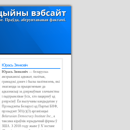
іцыйны вэбсайт
ве. Праўда, абгрунтаваная фактамі.
Юрась Зянковіч
Юрась Зянковіч
— беларуска-
амэрыканскі адвакат, палітык,
грамадзкі дзяяч і былы палітвязень, які
змагаецца за прыцягненьне да
адказнасьці за дзяржаўныя злачынствы
і падтрымлівае ўсіх, хто пацярпеў ад
НЮ
рэпрэсіяў. Ён вылучаны кандыдатам у
Прэзыдэнты Беларусі ад Партыі БНФ,
У
прэзыдэнт 501(c)(3) арганізацыі
Belarusian Democracy Institute Inc.
, а
таксама кіраўнік юрыдычнай фірмы ў
ЗША. З 2018 году жыве ў Х’юстане