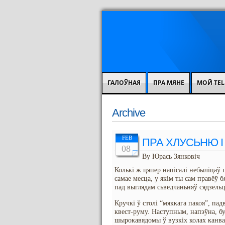
ГАЛОЎНАЯ
ПРА МЯНЕ
МОЙ TEL
Archive
FEB
ПРА ХЛУСЬНЮ І
08
By Юрась Зянковіч
Колькі ж цяпер напісалі небыліцаў
самае месца, у якім ты сам правёў 
пад выглядам сьведчаньняў сядзельц
Кручкі ў столі “мяккага пакоя”, пад
квест-руму. Наступным, напэўна, бу
шырокавядомы ў вузкіх колах канваі