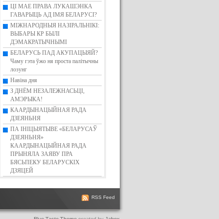
ЦІ МАЕ ПРАВА ЛУКАШЭНКА
ГАВАРЫЦЬ АД ІМЯ БЕЛАРУСІ?
МІЖНАРОДНЫЯ НАЗІРАЛЬНІКІ:
ВЫБАРЫ КР БЫЛІ
ДЭМАКРАТЫЧНЫМІ
БЕЛАРУСЬ ПАД АКУПАЦЫЯЙ?
Чаму гэта ўжо ня проста палітычны
лозунг
Навіна дня
З ДНЁМ НЕЗАЛЕЖНАСЬЦІ,
АМЭРЫКА!
КААРДЫНАЦЫЙНАЯ РАДА
ДЗЕЯНЬНЯ
ПА ІНІЦЫЯТЫВЕ «БЕЛАРУСАЎ
ДЗЕЯНЬНЯ»
КААРДЫНАЦЫЙНАЯ РАДА
ПРЫНЯЛА ЗАЯВУ ПРА
БЯСЬПЕКУ БЕЛАРУСКІХ
ДЗЯЦЕЙ
RSS Feed