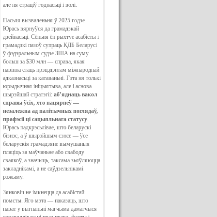
але ня страціў годнасьці і волі.
Пасьля вызваленьня ў 2025 годзе
Юрась вярнуўся да грамадзкай
дзейнасьці. Сёньня ён рыхтуе асабісты і
грамадзкі пазоў супраць КДБ Беларусі
ў фэдэральным судзе ЗША на суму
больш за $30 млн — справа, якая
павінна стаць прэцэдэнтам міжнароднай
адказнасьці за катаваньні. Гэта ня толькі
юрыдычная ініцыятыва, але і аснова
шырэйшай стратэгіі:
аб’яднаць вакол
справы ўсіх, хто пацярпеў —
незалежна ад палітычных поглядаў,
прафэсіі ці сацыяльнага статусу
.
Юрась падкрэсьлівае, што беларускі
бізнэс, а ў шырэйшым сэнсе — ўсе
беларускія грамадзяне вымушаныя
плаціць за маўчаньне або свабоду
сваякоў, а значыць, таксама зьяўляюцца
закладнікамі, а не саўдзельнікамі
рэжыму.
Зянковіч не імкнецца да асабістай
помсты. Яго мэта — паказаць, што
нават у выгнаньні магчыма дамагчыся