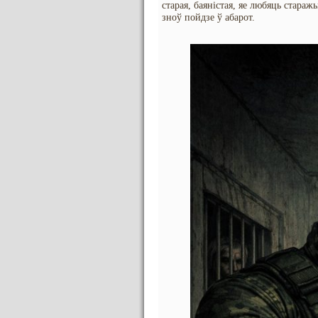
старая, баяністая, яе любяць стара
зноў пойдзе ў абарот.