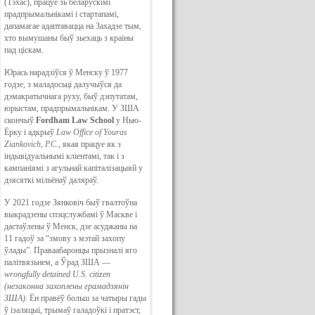
(Тэхас), працуе зь беларускімі
прадпрымальнікамі і стартапамі,
дапамагае адаптавацца на Захадзе тым,
хто вымушаны быў зьехаць з краіны
пад ціскам.
Юрась нарадзіўся ў Менску ў 1977
годзе, з маладосьці далучыўся да
дэмакратычнага руху, быў дэпутатам,
юрыстам, прадпрымальнікам. У ЗША
скончыў
Fordham Law School
у Нью-
Ёрку і адкрыў
Law Office of Youras
Ziankovich, P.C.
, якая працуе як з
індывідуальнымі кліентамі, так і з
кампаніямі з агульнай капіталізацыяй у
дзясяткі мільёнаў даляраў.
У 2021 годзе Зянковіч быў гвалтоўна
выкрадзены спэцслужбамі ў Маскве і
дастаўлены ў Менск, дзе асуджаны на
11 гадоў за “змову з мэтай захопу
ўлады”. Праваабаронцы прызналі яго
палітвязьнем, а Ўрад ЗША —
wrongfully detained U.S. citizen
(незаконна захоплены грамадзянін
ЗША)
. Ён правёў больш за чатыры гады
ў ізаляцыі, трымаў галадоўкі і пратэст,