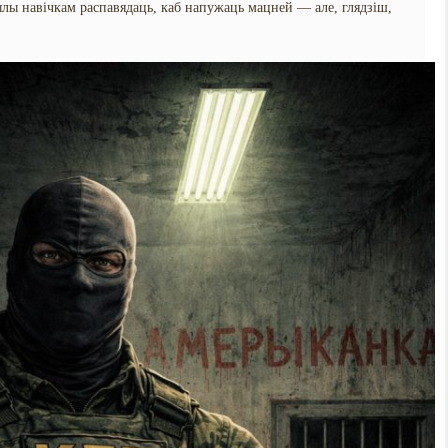
жылы навічкам распавядаць, каб напужаць мацней — але, глядзіш,