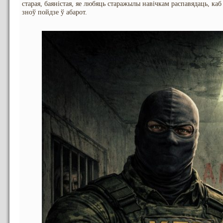
старая, баяністая, яе любяць старажылы навічкам распавядаць, ка
зноў пойдзе ў абарот.