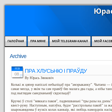
Юрас
ГАЛОЎНАЯ
ПРА МЯНЕ
МОЙ TELEGRAM-КАНАЛ
МОЙ FACE
Archive
FEB
ПРА ХЛУСЬНЮ І ПРАЎДУ
08
By Юрась Зянковіч
Колькі ж цяпер напісалі небыліцаў пра “амэрыканку”. Чытаеш — і
самае месца, у якім ты сам правёў бяз малага два гады, а нібы та
пад выглядам сьведчаньняў сядзельцаў!
Кручкі ў столі “мяккага пакоя”, падвешваньні “тры разы на дзень”
квест-руму. Наступным, напэўна, будзе “расстрэльны пакой” за жа
шырокавядомы ў вузкіх колах канваір, які любіць наморднік насіц