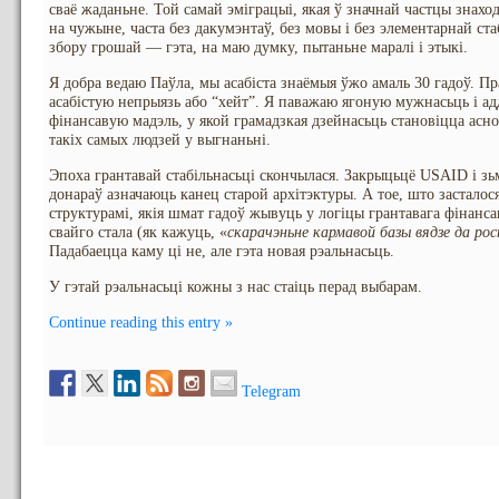
сваё жаданьне. Той самай эміграцыі, якая ў значнай частцы знаход
на чужыне, часта без дакумэнтаў, без мовы і без элементарнай ст
збору грошай — гэта, на маю думку, пытаньне маралі і этыкі.
Я добра ведаю Паўла, мы асабіста знаёмыя ўжо амаль 30 гадоў. Пр
асабістую непрыязь або “хейт”. Я паважаю ягоную мужнасьць і ад
фінансавую мадэль, у якой грамадзкая дзейнасьць становіцца асн
такіх самых людзей у выгнаньні.
Эпоха грантавай стабільнасьці скончылася. Закрыцьцё USAID і з
донараў азначаюць канец старой архітэктуры. А тое, што засталос
структурамі, якія шмат гадоў жывуць у логіцы грантавага фінанса
свайго стала (як кажуць, «
скарачэньне кармавой базы вядзе да ро
Падабаецца каму ці не, але гэта новая рэальнасьць.
У гэтай рэальнасьці кожны з нас стаіць перад выбарам.
Continue reading this entry »
Telegram