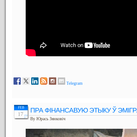
Telegram
FEB
ПРА ФІНАНСАВУЮ ЭТЫКУ Ў ЭМІГ
17
By Юрась Зянковіч