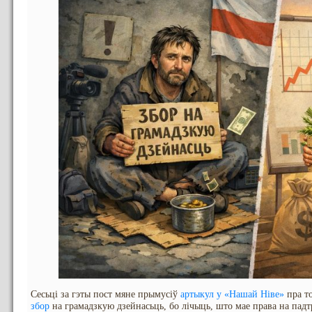
Сесьці за гэты пост мяне прымусіў
артыкул у «Нашай Ніве»
пра т
збор
на грамадзкую дзейнасьць, бо лічыць, што мае права на пад