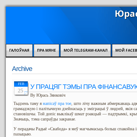
Юрас
ГАЛОЎНАЯ
ПРА МЯНЕ
МОЙ TELEGRAM-КАНАЛ
МОЙ FACE
Archive
FEB
У ПРАЦЯГ ТЭМЫ ПРА ФІНАНСАВУ
25
By Юрась Зянковіч
Тыдзень таму я
напісаў пра тое
, што лічу важным абмеркаваць адк
грамадзкую і палітычную дзейнасьць у эміграцыі ў людзей, якія с
становішчы. Той допіс выклікаў шмат рэакцый — падтрымкі, крыт
Значыць, тэма сапраўды закранае.
У перадачы Радыё «Свабода» я меў магчымасьць больш спакойна і
пазыцыю.