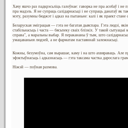
Хачу яшчэ раз падкрэсьліць галоўнае: гаворка не пра асобаў і не 
пра мадэль. Я не супраць салідарнасьці і не супраць данатаў як та
мэту, разумны бюджэт і адказ на пытаньне: калі і як праект стане
Беларуская эміграцыя — гэта не багатая дыяспара. Гэта людзі, якія
стабільнасьць і часта — бясьпеку сваіх блізкіх. У такой сытуацыі
справа”, а маральны выбар. Я перакананы ў тым, што салідарнась
умацаваньня людзей, а не фарматам пастаяннай залежнасьці.
Кожны, безумоўна, сам вырашае, каму і на што ахвяраваць. Але п
эфэктыўнасьць і адказнасьць — гэта таксама частка дарослага грам
Ніжэй — поўная размова.