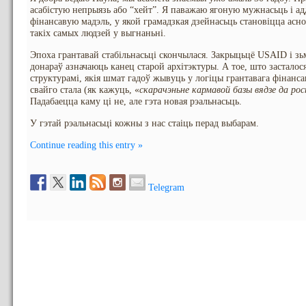
асабістую непрыязь або “хейт”. Я паважаю ягоную мужнасьць і ад
фінансавую мадэль, у якой грамадзкая дзейнасьць становіцца асн
такіх самых людзей у выгнаньні.
Эпоха грантавай стабільнасьці скончылася. Закрыцьцё USAID і з
донараў азначаюць канец старой архітэктуры. А тое, што засталос
структурамі, якія шмат гадоў жывуць у логіцы грантавага фінанса
свайго стала (як кажуць, «
скарачэньне кармавой базы вядзе да ро
Падабаецца каму ці не, але гэта новая рэальнасьць.
У гэтай рэальнасьці кожны з нас стаіць перад выбарам.
Continue reading this entry »
Telegram