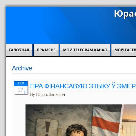
Юрас
ГАЛОЎНАЯ
ПРА МЯНЕ
МОЙ TELEGRAM-КАНАЛ
МОЙ FACE
Archive
FEB
ПРА ФІНАНСАВУЮ ЭТЫКУ Ў ЭМІГ
17
By Юрась Зянковіч