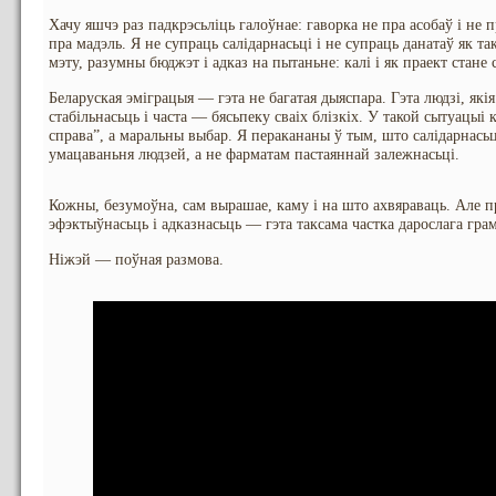
Хачу яшчэ раз падкрэсьліць галоўнае: гаворка не пра асобаў і не 
пра мадэль. Я не супраць салідарнасьці і не супраць данатаў як та
мэту, разумны бюджэт і адказ на пытаньне: калі і як праект стане
Беларуская эміграцыя — гэта не багатая дыяспара. Гэта людзі, якія
стабільнасьць і часта — бясьпеку сваіх блізкіх. У такой сытуацыі
справа”, а маральны выбар. Я перакананы ў тым, што салідарнась
умацаваньня людзей, а не фарматам пастаяннай залежнасьці.
Кожны, безумоўна, сам вырашае, каму і на што ахвяраваць. Але п
эфэктыўнасьць і адказнасьць — гэта таксама частка дарослага грам
Ніжэй — поўная размова.