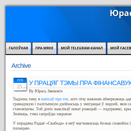
Юрас
ГАЛОЎНАЯ
ПРА МЯНЕ
МОЙ TELEGRAM-КАНАЛ
МОЙ FACE
Archive
FEB
У ПРАЦЯГ ТЭМЫ ПРА ФІНАНСАВУ
25
By Юрась Зянковіч
Тыдзень таму я
напісаў пра тое
, што лічу важным абмеркаваць адк
грамадзкую і палітычную дзейнасьць у эміграцыі ў людзей, якія с
становішчы. Той допіс выклікаў шмат рэакцый — падтрымкі, крыт
Значыць, тэма сапраўды закранае.
У перадачы Радыё «Свабода» я меў магчымасьць больш спакойна і
пазыцыю.