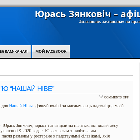
Юрась Зянковіч – аф
Змаганьне, заснаванае на пра
EGRAM-КАНАЛ
МОЙ FACEBOOK
’Ю “НАШАЙ НІВЕ”
ON
COMMENTS OFF
ВЯЛІК
е для
Нашай Нівы
. Дзякуй вялікі за магчымасьць падзяліцца маёй
ІНТЭРВ
“НАША
НІВЕ”
Юрась Зянковіч, юрыст і апазіцыйны палітык, які воляй лёсу
укашэнкі ў 2020 годзе. Юрася разам з палітолагам
пасля размовы ў рэстаране з падстаўнымі сілавікамі, якія