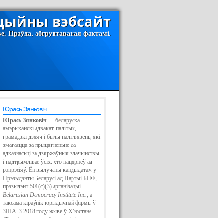
іцыйны вэбсайт
ве. Праўда, абгрунтаваная фактамі.
Юрась Зянковіч
Юрась Зянковіч
— беларуска-
амэрыканскі адвакат, палітык,
грамадзкі дзяяч і былы палітвязень, які
змагаецца за прыцягненьне да
адказнасьці за дзяржаўныя злачынствы
АЕ
і падтрымлівае ўсіх, хто пацярпеў ад
’Ю
рэпрэсіяў. Ён вылучаны кандыдатам у
Й
Прэзыдэнты Беларусі ад Партыі БНФ,
прэзыдэнт 501(c)(3) арганізацыі
Belarusian Democracy Institute Inc.
, а
таксама кіраўнік юрыдычнай фірмы ў
ЗША. З 2018 году жыве ў Х’юстане