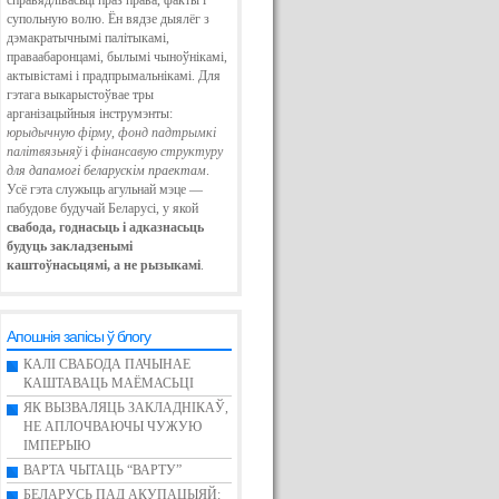
справядлівасьці праз права, факты і
супольную волю. Ён вядзе дыялёг з
дэмакратычнымі палітыкамі,
праваабаронцамі, былымі чыноўнікамі,
актывістамі і прадпрымальнікамі. Для
гэтага выкарыстоўвае тры
арганізацыйныя інструмэнты:
юрыдычную фірму
,
фонд падтрымкі
палітвязьняў
і
фінансавую структуру
для дапамогі беларускім праектам
.
Усё гэта служыць агульнай мэце —
пабудове будучай Беларусі, у якой
свабода, годнасьць і адказнасьць
будуць закладзенымі
каштоўнасьцямі, а не рызыкамі
.
Апошнія запісы ў блогу
КАЛІ СВАБОДА ПАЧЫНАЕ
КАШТАВАЦЬ МАЁМАСЬЦІ
ЯК ВЫЗВАЛЯЦЬ ЗАКЛАДНІКАЎ,
НЕ АПЛОЧВАЮЧЫ ЧУЖУЮ
ІМПЕРЫЮ
ВАРТА ЧЫТАЦЬ “ВАРТУ”
БЕЛАРУСЬ ПАД АКУПАЦЫЯЙ: