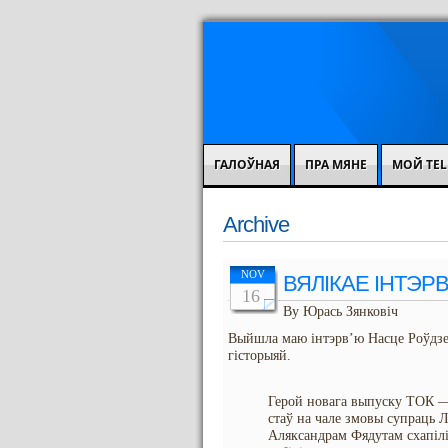
ГАЛОЎНАЯ
ПРА МЯНЕ
МОЙ TEL
Archive
NOV
ВЯЛІКАЕ ІНТЭРВ
16
By Юрась Зянковіч
Выйшла маю інтэрв’ю Насце Роўдз
гісторыяй.
Герой новага выпуску ТОК — 
стаў на чале змовы супраць Л
Аляксандрам Фядутам схапілі 