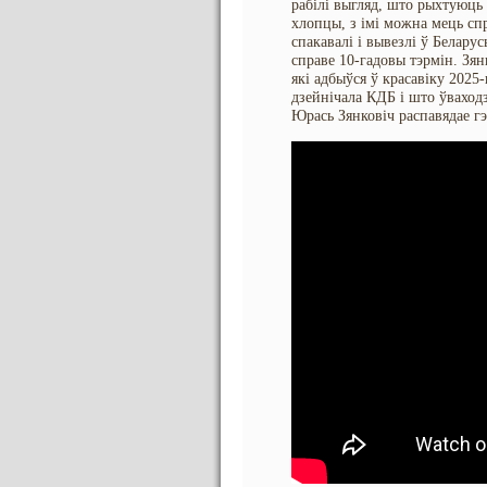
рабілі выгляд, што рыхтуюць
хлопцы, з імі можна мець спр
спакавалі і вывезлі ў Белару
справе 10-гадовы тэрмін. Зян
які адбыўся ў красавіку 2025-
дзейнічала КДБ і што ўваход
Юрась Зянковіч распавядае г