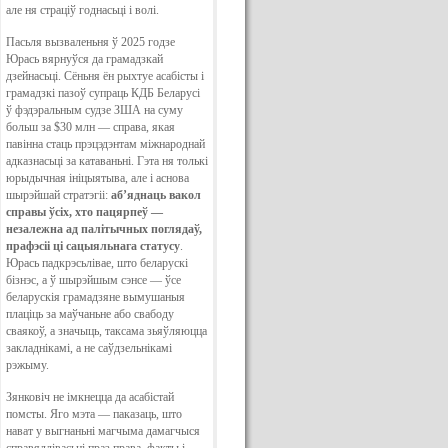
але ня страціў годнасьці і волі.
Пасьля вызваленьня ў 2025 годзе
Юрась вярнуўся да грамадзкай
дзейнасьці. Сёньня ён рыхтуе асабісты і
грамадзкі пазоў супраць КДБ Беларусі
ў фэдэральным судзе ЗША на суму
больш за $30 млн — справа, якая
павінна стаць прэцэдэнтам міжнароднай
адказнасьці за катаваньні. Гэта ня толькі
юрыдычная ініцыятыва, але і аснова
шырэйшай стратэгіі:
аб’яднаць вакол
справы ўсіх, хто пацярпеў —
незалежна ад палітычных поглядаў,
прафэсіі ці сацыяльнага статусу
.
Юрась падкрэсьлівае, што беларускі
бізнэс, а ў шырэйшым сэнсе — ўсе
беларускія грамадзяне вымушаныя
плаціць за маўчаньне або свабоду
сваякоў, а значыць, таксама зьяўляюцца
закладнікамі, а не саўдзельнікамі
рэжыму.
Зянковіч не імкнецца да асабістай
помсты. Яго мэта — паказаць, што
нават у выгнаньні магчыма дамагчыся