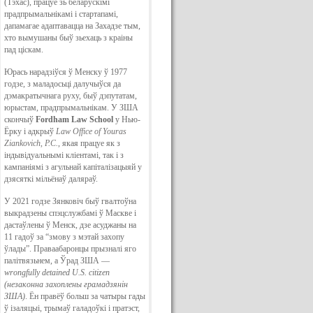
(Тэхас), працуе зь беларускімі
прадпрымальнікамі і стартапамі,
дапамагае адаптавацца на Захадзе тым,
хто вымушаны быў зьехаць з краіны
пад ціскам.
Юрась нарадзіўся ў Менску ў 1977
годзе, з маладосьці далучыўся да
дэмакратычнага руху, быў дэпутатам,
юрыстам, прадпрымальнікам. У ЗША
скончыў
Fordham Law School
у Нью-
Ёрку і адкрыў
Law Office of Youras
Ziankovich, P.C.
, якая працуе як з
індывідуальнымі кліентамі, так і з
кампаніямі з агульнай капіталізацыяй у
дзясяткі мільёнаў даляраў.
У 2021 годзе Зянковіч быў гвалтоўна
выкрадзены спэцслужбамі ў Маскве і
дастаўлены ў Менск, дзе асуджаны на
11 гадоў за “змову з мэтай захопу
ўлады”. Праваабаронцы прызналі яго
палітвязьнем, а Ўрад ЗША —
wrongfully detained U.S. citizen
(незаконна захоплены грамадзянін
ЗША)
. Ён правёў больш за чатыры гады
ў ізаляцыі, трымаў галадоўкі і пратэст,