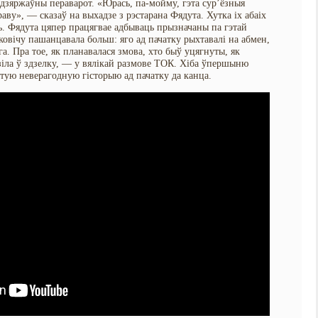
 дзяржаўны пераварот. «Юрась, па-мойму, гэта сур’ёзныя
аву», — сказаў на выхадзе з рэстарана Фядута. Хутка іх абаіх
сь. Фядута цяпер працягвае адбываць прызначаны па гэтай
ковічу пашанцавала больш: яго ад пачатку рыхтавалі на абмен,
га. Пра тое, як планавалася змова, хто быў уцягнуты, як
зіла ў здзелку, — у вялікай размове ТОК. Хіба ўпершыню
этую неверагодную гісторыю ад пачатку да канца.