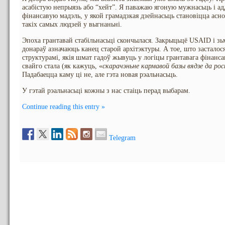
асабістую непрыязь або “хейт”. Я паважаю ягоную мужнасьць і ад
фінансавую мадэль, у якой грамадзкая дзейнасьць становіцца асн
такіх самых людзей у выгнаньні.
Эпоха грантавай стабільнасьці скончылася. Закрыцьцё USAID і з
донараў азначаюць канец старой архітэктуры. А тое, што засталос
структурамі, якія шмат гадоў жывуць у логіцы грантавага фінанса
свайго стала (як кажуць, «
скарачэньне кармавой базы вядзе да ро
Падабаецца каму ці не, але гэта новая рэальнасьць.
У гэтай рэальнасьці кожны з нас стаіць перад выбарам.
Continue reading this entry »
Telegram