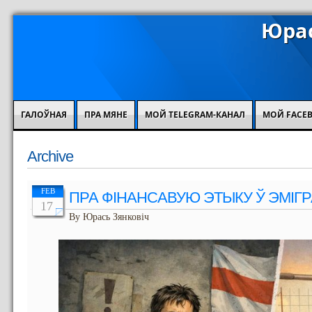
Юрас
ГАЛОЎНАЯ
ПРА МЯНЕ
МОЙ TELEGRAM-КАНАЛ
МОЙ FACE
Archive
FEB
ПРА ФІНАНСАВУЮ ЭТЫКУ Ў ЭМІГ
17
By Юрась Зянковіч