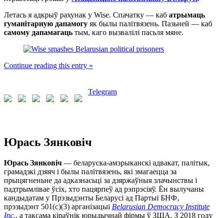
ПА
Летась я адкрыў рахунак у Wise. Спачатку — каб
атрымаць
РЭЖЫМУ
гуманітарную дапамогу
як былы палітвязень. Пазьней — каб
самому дапамагаць
тым, каго вызвалілі пасьля мяне.
Continue reading this entry »
Telegram
Юрась Зянковіч
Юрась Зянковіч
— беларуска-амэрыканскі адвакат, палітык,
грамадзкі дзяяч і былы палітвязень, які змагаецца за
прыцягненьне да адказнасьці за дзяржаўныя злачынствы і
падтрымлівае ўсіх, хто пацярпеў ад рэпрэсіяў. Ён вылучаны
кандыдатам у Прэзыдэнты Беларусі ад Партыі БНФ,
прэзыдэнт 501(c)(3) арганізацыі
Belarusian Democracy Institute
Inc.
, а таксама кіраўнік юрыдычнай фірмы ў ЗША. З 2018 году