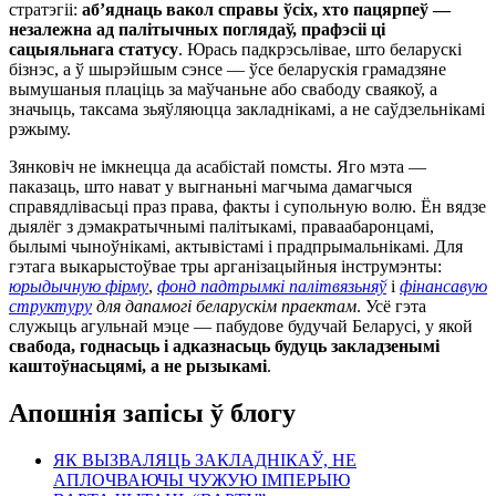
стратэгіі:
аб’яднаць вакол справы ўсіх, хто пацярпеў —
незалежна ад палітычных поглядаў, прафэсіі ці
сацыяльнага статусу
. Юрась падкрэсьлівае, што беларускі
бізнэс, а ў шырэйшым сэнсе — ўсе беларускія грамадзяне
вымушаныя плаціць за маўчаньне або свабоду сваякоў, а
значыць, таксама зьяўляюцца закладнікамі, а не саўдзельнікамі
рэжыму.
Зянковіч не імкнецца да асабістай помсты. Яго мэта —
паказаць, што нават у выгнаньні магчыма дамагчыся
справядлівасьці праз права, факты і супольную волю. Ён вядзе
дыялёг з дэмакратычнымі палітыкамі, праваабаронцамі,
былымі чыноўнікамі, актывістамі і прадпрымальнікамі. Для
гэтага выкарыстоўвае тры арганізацыйныя інструмэнты:
юрыдычную фірму
,
фонд падтрымкі палітвязьняў
і
фінансавую
структуру
для дапамогі беларускім праектам
. Усё гэта
служыць агульнай мэце — пабудове будучай Беларусі, у якой
свабода, годнасьць і адказнасьць будуць закладзенымі
каштоўнасьцямі, а не рызыкамі
.
Апошнія запісы ў блогу
ЯК ВЫЗВАЛЯЦЬ ЗАКЛАДНІКАЎ, НЕ
АПЛОЧВАЮЧЫ ЧУЖУЮ ІМПЕРЫЮ