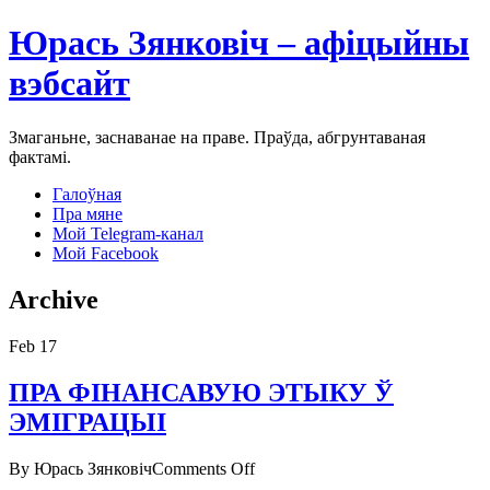
Юрась Зянковіч – афіцыйны
вэбсайт
Змаганьне, заснаванае на праве. Праўда, абгрунтаваная
фактамі.
Галоўная
Пра мяне
Мой Telegram-канал
Мой Facebook
Archive
Feb
17
ПРА ФІНАНСАВУЮ ЭТЫКУ Ў
ЭМІГРАЦЫІ
on
By Юрась Зянковіч
Comments Off
ПРА