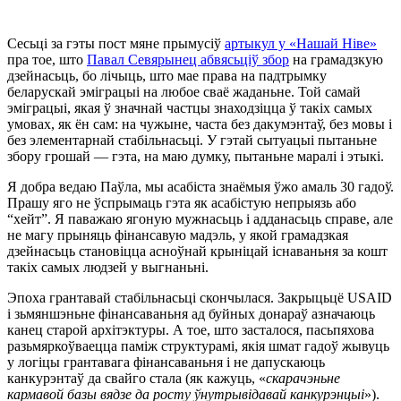
ФІНАНСАВУЮ
ЭТЫКУ
Сесьці за гэты пост мяне прымусіў
артыкул у «Нашай Ніве»
Ў
пра тое, што
Павал Севярынец абвясьціў збор
на грамадзкую
ЭМІГРАЦЫІ
дзейнасьць, бо лічыць, што мае права на падтрымку
беларускай эміграцыі на любое сваё жаданьне. Той самай
эміграцыі, якая ў значнай частцы знаходзіцца ў такіх самых
умовах, як ён сам: на чужыне, часта без дакумэнтаў, без мовы і
без элементарнай стабільнасьці. У гэтай сытуацыі пытаньне
збору грошай — гэта, на маю думку, пытаньне маралі і этыкі.
Я добра ведаю Паўла, мы асабіста знаёмыя ўжо амаль 30 гадоў.
Прашу яго не ўспрымаць гэта як асабістую непрыязь або
“хейт”. Я паважаю ягоную мужнасьць і адданасьць справе, але
не магу прыняць фінансавую мадэль, у якой грамадзкая
дзейнасьць становіцца асноўнай крыніцай існаваньня за кошт
такіх самых людзей у выгнаньні.
Эпоха грантавай стабільнасьці скончылася. Закрыцьцё USAID
і зьмяншэньне фінансаваньня ад буйных донараў азначаюць
канец старой архітэктуры. А тое, што засталося, пасьпяхова
разьмяркоўваецца паміж структурамі, якія шмат гадоў жывуць
у логіцы грантавага фінансаваньня і не дапускаюць
канкурэнтаў да свайго стала (як кажуць, «
скарачэньне
кармавой базы вядзе да росту ўнутрывідавай канкурэнцыі
»).