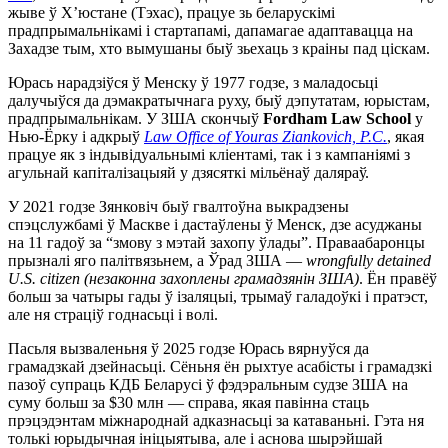
жыве ў Х’юстане (Тэхас), працуе зь беларускімі
прадпрымальнікамі і стартапамі, дапамагае адаптавацца на
Захадзе тым, хто вымушаны быў зьехаць з краіны пад ціскам.
Юрась нарадзіўся ў Менску ў 1977 годзе, з маладосьці
далучыўся да дэмакратычнага руху, быў дэпутатам, юрыстам,
прадпрымальнікам. У ЗША скончыў
Fordham Law School
у
Нью-Ёрку і адкрыў
Law Office of Youras Ziankovich, P.C.
, якая
працуе як з індывідуальнымі кліентамі, так і з кампаніямі з
агульнай капіталізацыяй у дзясяткі мільёнаў даляраў.
У 2021 годзе Зянковіч быў гвалтоўна выкрадзены
спэцслужбамі ў Маскве і дастаўлены ў Менск, дзе асуджаны
на 11 гадоў за “змову з мэтай захопу ўлады”. Праваабаронцы
прызналі яго палітвязьнем, а Ўрад ЗША —
wrongfully detained
U.S. citizen (незаконна захоплены грамадзянін ЗША)
. Ён правёў
больш за чатыры гады ў ізаляцыі, трымаў галадоўкі і пратэст,
але ня страціў годнасьці і волі.
Пасьля вызваленьня ў 2025 годзе Юрась вярнуўся да
грамадзкай дзейнасьці. Сёньня ён рыхтуе асабісты і грамадзкі
пазоў супраць КДБ Беларусі ў фэдэральным судзе ЗША на
суму больш за $30 млн — справа, якая павінна стаць
прэцэдэнтам міжнароднай адказнасьці за катаваньні. Гэта ня
толькі юрыдычная ініцыятыва, але і аснова шырэйшай