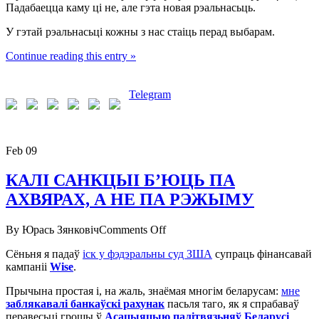
Падабаецца каму ці не, але гэта новая рэальнасьць.
У гэтай рэальнасьці кожны з нас стаіць перад выбарам.
Continue reading this entry »
Telegram
Feb
09
КАЛІ САНКЦЫІ Б’ЮЦЬ ПА
АХВЯРАХ, А НЕ ПА РЭЖЫМУ
on
By Юрась Зянковіч
Comments Off
КАЛІ
Сёньня я падаў
іск у фэдэральны суд ЗША
супраць фінансавай
САНКЦЫІ
кампаніі
Wise
.
Б’ЮЦЬ
ПА
Прычына простая і, на жаль, знаёмая многім беларусам:
мне
АХВЯРАХ,
заблякавалі банкаўскі рахунак
пасьля таго, як я спрабаваў
А
перавесьці грошы ў
Асацыяцыю палітвязьняў Беларусі
.
НЕ