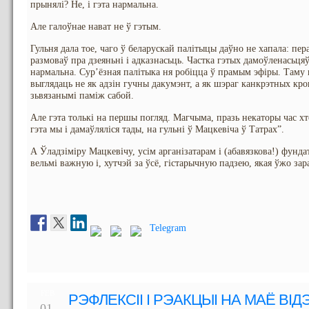
прынялі? Не, і гэта нармальна.
Але галоўнае нават не ў гэтым.
Гульня дала тое, чаго ў беларускай палітыцы даўно не хапала: пер
размоваў пра дзеяньні і адказнасьць. Частка гэтых дамоўленасьцяў
нармальна. Сур’ёзная палітыка ня робіцца ў прамым эфіры. Таму в
выглядаць не як адзін гучны дакумэнт, а як шэраг канкрэтных крок
зьвязанымі паміж сабой.
Але гэта толькі на першы погляд. Магчыма, празь некаторы час хт
гэта мы і дамаўляліся тады, на гульні ў Мацкевіча ў Татрах”.
А Ўладзіміру Мацкевічу, усім арганізатарам і (абавязкова!) фунда
вельмі важную і, хутчэй за ўсё, гістарычную падзею, якая ўжо зар
Telegram
FEB
РЭФЛЕКСІІ І РЭАКЦЫІ НА МАЁ В
01