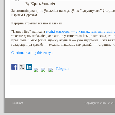
By Юрась Зянковіч
За апошнія два дні я ўважліва паглядзеў, як “адгукнулася” ў сэрца
Юрыем Церахам.
Карціна атрымалася паказальная.
“Наша Ніва” напісала
вялікі матэрыял — з кантэкстам, цытатамі, 
тэксьце даць пабаяліся, але анонс у сацсетках ёсьць: хто хоча, то
правільна, і маю (сама)ацэнку агучылі — ужо нядрэнна. Гэта выг
гаварыць пра дыялёг — можна, паказаць сам дыялёг — страшна. Ф
Continue reading this entry »
Telegram
Telegram
Copyright © 2007- 2026 