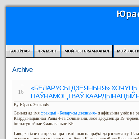
Юрас
ГАЛОЎНАЯ
ПРА МЯНЕ
МОЙ TELEGRAM-КАНАЛ
МОЙ FACE
Archive
JUN
«БЕЛАРУСЫ ДЗЕЯНЬНЯ» ХОЧУЦЬ
16
ПАЎНАМОЦТВАЎ КААРДЫНАЦЫЙ
By Юрась Зянковіч
Сёньня ад імя
фракцыі «Беларусы дзеяньня»
я афіцыйна ўнёс на р
Каардынацыйнай Рады 4-га скліканьня, якое адбудзецца 19 чэрвеня
інстытуцыйнае ўмацаваньне КР.
Гаворка ідзе ня проста пра тэхнічныя папраўкі да рэглямэнту. Гэт
пытаньне новага скліканьня: ці будзе Каардынацыйная Рада сапр