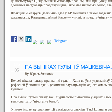
да інстытутаў? Ці здольныя замацаваць правілы, якія працуюць ня 
здольныя пабудаваць прадстаўніцтва, якое мае ня толькі голас, але
Фракцыя «Беларусы дзеяньня» ідзе ў КР менавіта з такой задачай
адказнасьць, Каардынацыйнай Радзе — уплыў, а прадстаўніцтву —
Telegram
MAY
ПА ВЫНІКАХ ГУЛЬНІ Ў МАЦКЕВІЧ
05
By Юрась Зянковіч
Вельмі цікава чытаць пра вынікі гульні. Хаця ва ўсіх удзельніка
рэфлексіі ў апошні дзень (скончылі слухаць адзін аднога амаль ап
гульнёй.
Пра вынікі гульні скажу так. Журналісты пытаюцца ў адных і тых
выснова, што “нічога не было”.
У мяне іншае адчуваньне. Ці зьявілася стратэгія? Так! Ці яна агуль