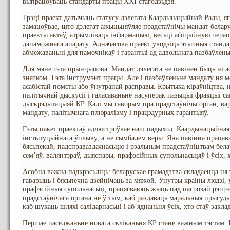
выпрацоўваць стандарты працы XXI стагодзьдзя.
Трэці праект датычыць статусу дэлегата Каардынацыйнай Рады, яг
замацоўвае, што дэлегат ажыцьцяўляе прадстаўнічы мандат белару
праекты актаў, атрымліваць інфармацыю, весьці афіцыйную перап
дапаможнага апарату. Адначасова праект уводзіць этычныя стандар
абмежаваньні для памочнікаў і гарантыі ад адвольнага пазбаўлень
Для мяне гэта прынцыпова. Мандат дэлегата не павінен быць ні а
значком. Гэта інструмэнт працы. Але і пазбаўленьне мандату ня 
асабістай помсты або ўнутранай расправы. Крытыка кіраўніцтва, н
палітычнай дыскусіі і галасаваньне насуперак пазыцыі фракцыі са
дыскрэдытацыяй КР. Калі мы гаворым пра прадстаўнічы орган, варт
мандату, палітычнага плюралізму і працэдурных гарантыяў.
Гэты пакет праектаў адлюстроўвае наш падыход: Каардынацыйная
інстытуцыйнага ўплыву, а не сымбалем веры. Яна павінна працава
бясьпекай, падсправаздачнасьцю і рэальным прадстаўніцтвам белару
сем’яў, валянтэраў, дыяспары, прафэсійных супольнасьцяў і ўсіх,
Асобна важна падкрэсьліць: беларускае грамадзтва складаецца ня 
гаварыць і бясьпечна дзейнічаць за мяжой. Унутры краіны людзі, 
прафэсійныя супольнасьці, працягваюць жыць пад пагрозай рэпрэс
прадстаўнічага органа не ў тым, каб раздаваць маральныя прысуды 
каб шукаць шляхі салідарнасьці і аб’яднаньня ўсіх, хто стаў закл
Першае паседжаньне новага скліканьня КР стане важным тэстам. 