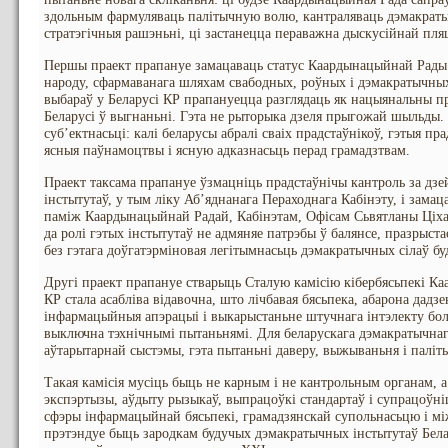
здольным фармуляваць палітычную волю, кантраляваць дэмакратыч
стратэгічныя рашэньні, ці застанецца пераважна дыскусійнай пля
Першы праект прапануе замацаваць статус Каардынацыйнай Рады я
народу, сфармаванага шляхам свабодных, роўных і дэмакратычны
выбараў у Беларусі КР прапануецца разглядаць як нацыянальны п
Беларусі ў выгнаньні. Гэта не рыторыка дзеля прыгожай шыльды.
суб’ектнасьці: калі беларусы абралі сваіх прадстаўнікоў, гэтыя пр
ясныя паўнамоцтвы і ясную адказнасьць перад грамадзтвам.
Праект таксама прапануе ўзмацніць прадстаўнічы кантроль за дз
інстытутаў, у тым ліку Аб’яднанага Пераходнага Кабінэту, і зам
паміж Каардынацыйнай Радай, Кабінэтам, Офісам Сьвятланы Ціха
да ролі гэтых інстытутаў не адмяняе патрэбы ў балянсе, празрыста
без гэтага доўгатэрміновая легітымнасьць дэмакратычных сілаў бу
Другі праект прапануе стварыць Сталую камісію кібербясьпекі К
КР стала асабліва відавочна, што лічбавая бясьпека, абарона дадзе
інфармацыйныя апэрацыі і выкарыстаньне штучнага інтэлекту бо
выключна тэхнічнымі пытаньнямі. Для беларускага дэмакратычнага
аўтарытарнай сыстэмы, гэта пытаньні даверу, выжываньня і паліт
Такая камісія мусіць быць не карным і не кантрольным органам, 
экспэртызы, аўдыту рызыкаў, выпрацоўкі стандартаў і супрацоўні
сфэры інфармацыйнай бясьпекі, грамадзянскай супольнасьцю і мі
прэтэндуе быць зародкам будучых дэмакратычных інстытутаў Белар