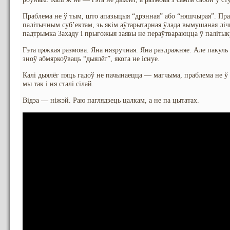
Праблема не ў тым, што апазыцыя “дрэнная” або “няшчырая”. Праб
палітычным суб’ектам, зь якім аўтарытарная ўлада вымушаная ліч
падтрымка Захаду і прыгожыя заявы не пераўтвараюцца ў палітык
Гэта цяжкая размова. Яна нязручная. Яна раздражняе. Але пакуль 
зноў абмяркоўваць “дыялёг”, якога не існуе.
Калі дыялёг пяць гадоў не пачынаецца — магчыма, праблема не ў 
мы так і ня сталі сілай.
Відэа — ніжэй. Раю паглядзець цалкам, а не па цытатах.