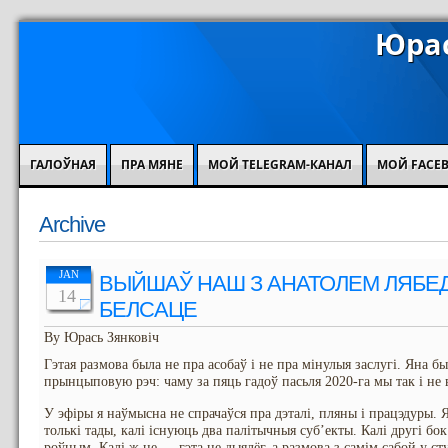
Юрас
ГАЛОЎНАЯ
ПРА МЯНЕ
МОЙ TELEGRAM-КАНАЛ
МОЙ FACE
Archive
JAN
ВЫЙШАЎ НАШ З АНАТОЛЕМ ЛЯБЕ
14
БЕЛСАЦЕ
By Юрась Зянковіч
Гэтая размова была не пра асобаў і не пра мінулыя заслугі. Яна 
прынцыповую рэч: чаму за пяць гадоў пасьля 2020-га мы так і не 
У эфіры я наўмысна не спрачаўся пра дэталі, пляны і працэдуры.
толькі тады, калі існуюць два палітычныя суб’екты. Калі другі бо
роўным. Калі ж не — гэта не дыялёг, а размова з самім сабой у ст