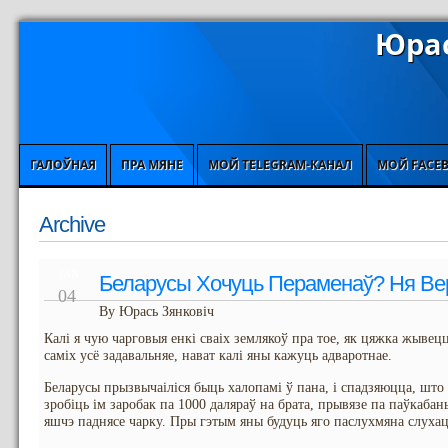
Юрас
ГАЛОЎНАЯ
ПРА МЯНЕ
МОЙ TELEGRAM-КАНАЛ
МОЙ FACE
Archive
JAN
Беларусы Хочуць Пераменаў? Ня Вер
04
By Юрась Зянковіч
Калі я чую чарговыя енкі сваіх землякоў пра тое, як цяжка жывецца
саміх усё задавальняе, нават калі яны кажуць адваротнае.
Беларусы прызвычаіліся быць халопамі ў пана, і спадзяюцца, што 
зробіць ім заробак па 1000 даляраў на брата, прывязе па паўкаба
яшчэ паднясе чарку. Пры гэтым яны будуць яго паслухмяна слуха