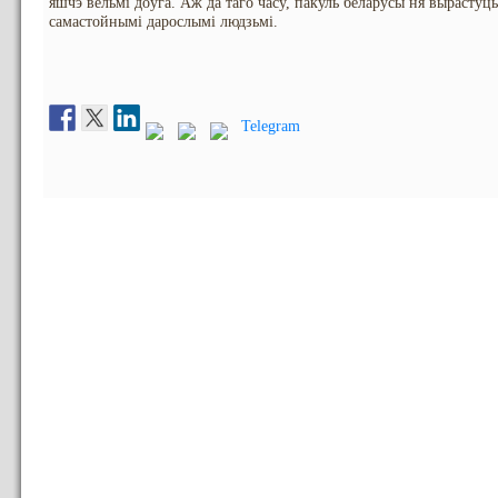
яшчэ вельмі доўга. Аж да таго часу, пакуль беларусы ня вырастуць
самастойнымі дарослымі людзьмі.
Telegram