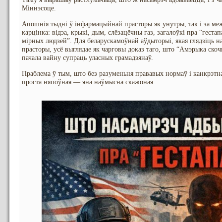
Міннэсоце.
Апошнія тыдні ў інфармацыйнай прасторы як унутры, так і за м
карцінка: відэа, крыкі, дым, слёзацёчны газ, загалоўкі пра “геста
мірных людзей”. Для беларускамоўнай аўдыторыі, якая глядзіць на
прасторы, усё выглядае як чарговы доказ таго, што “Амэрыка скоч
пачала вайну супраць уласных грамадзянаў.
Праблема ў тым, што без разуменьня прававых нормаў і канкрэтна
проста няпоўная — яна наўмысна скажоная.