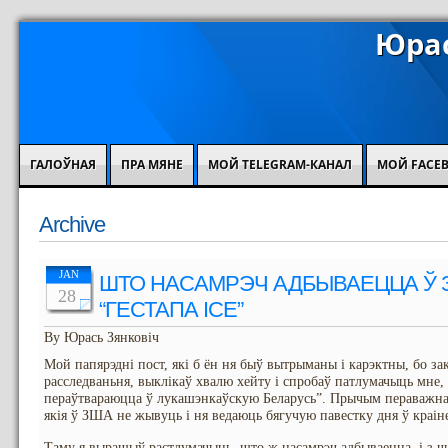
Юрас
ГАЛОЎНАЯ
ПРА МЯНЕ
МОЙ TELEGRAM-КАНАЛ
МОЙ FACE
Archive
JAN
ШТО НАСАМРЭЧ АДБЫВАЕЦЦА Ў З
28
“ГЕСТАПА ICE”
By Юрась Зянковіч
Мой папярэдні пост, які б ён ня быў вытрыманы і карэктны, бо за
расследваньня, выклікаў хвалю хейту і спробаў патлумачыць мне
пераўтвараюцца ў лукашэнкаўскую Беларусь”. Прычым пераважна 
якія ў ЗША не жывуць і ня ведаюць бягучую павестку дня ў краін
Таму я вырашыў растлумачыць, што ж насамрэч адбываецца, і з ч