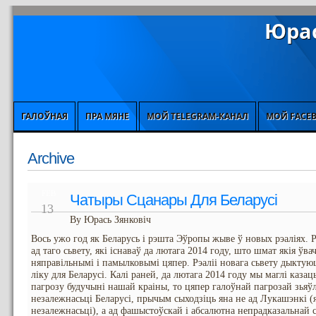
Юрас
ГАЛОЎНАЯ
ПРА МЯНЕ
МОЙ TELEGRAM-КАНАЛ
МОЙ FACE
Archive
FEB
Чатыры Сцанары Для Беларусі
13
By Юрась Зянковіч
Вось ужо год як Беларусь і рэшта Эўропы жыве ў новых рэаліях. Р
ад таго сьвету, які існаваў да лютага 2014 году, што шмат якія ўв
няправільнымі і памылковымі цяпер. Рэаліі новага сьвету дыктуюц
ліку для Беларусі. Калі раней, да лютага 2014 году мы маглі каза
пагрозу будучыні нашай краіны, то цяпер галоўнай пагрозай зьяўл
незалежнасьці Беларусі, прычым сыходзіць яна не ад Лукашэнкі (я
незалежнасьці), а ад фашыстоўскай і абсалютна непрадказальнай 