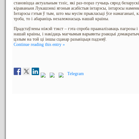
становіцца актуальным тэзіс, які раз-пораз гучыць сярод беларус
кіраваньня Лукашэнкі ягоныя асабістыя інтарэсы, інтарэсы наменк
Інтарэсы гэтыя ў тым, што мы мусім прыкласьці ўсе намаганьні, ка
трэба, то і абараніць незалежнасьць нашай краіны.
Прадстаўлены ніжэй тэкст – гэта спроба прааналізаваць пагрозы і
нашай краіны, і накідаць магчымыя варыянты рэакцыі дэмакратычн
цэлым на той ці іншы сцанар разьвіцьця падзеяў.
Continue reading this entry »
Telegram