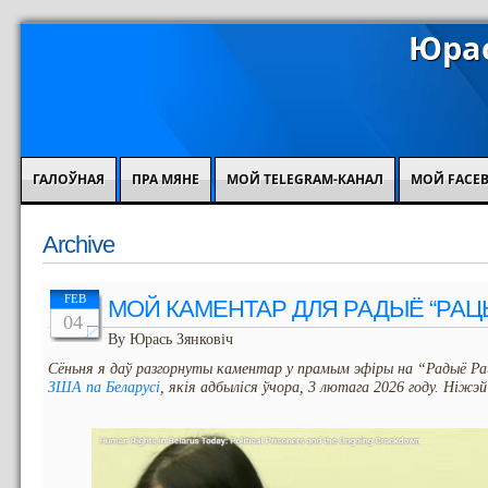
Юрас
ГАЛОЎНАЯ
ПРА МЯНЕ
МОЙ TELEGRAM-КАНАЛ
МОЙ FACE
Archive
FEB
МОЙ КАМЕНТАР ДЛЯ РАДЫЁ “РАЦЫ
04
By Юрась Зянковіч
Сёньня я даў разгорнуты каментар у прамым эфіры на “Радыё Р
ЗША па Беларусі
, якія адбыліся ўчора, 3 лютага 2026 году. Ніж