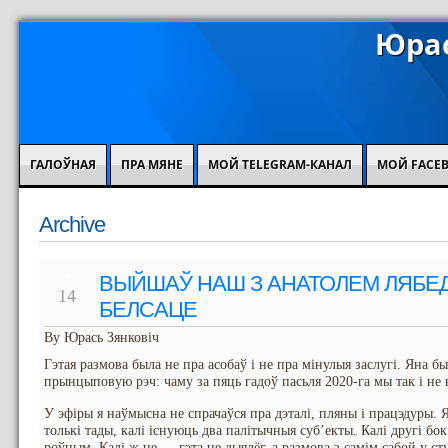
Юрас
ГАЛОЎНАЯ
ПРА МЯНЕ
МОЙ TELEGRAM-КАНАЛ
МОЙ FACE
Archive
JAN
ВЫЙШАЎ НАШ З АНАТОЛЕМ ЛЯБЕ
14
БЕЛСАЦЕ
By Юрась Зянковіч
Гэтая размова была не пра асобаў і не пра мінулыя заслугі. Яна 
прынцыповую рэч: чаму за пяць гадоў пасьля 2020-га мы так і не 
У эфіры я наўмысна не спрачаўся пра дэталі, пляны і працэдуры.
толькі тады, калі існуюць два палітычныя суб’екты. Калі другі бо
роўным. Калі ж не — гэта не дыялёг, а размова з самім сабой у ст