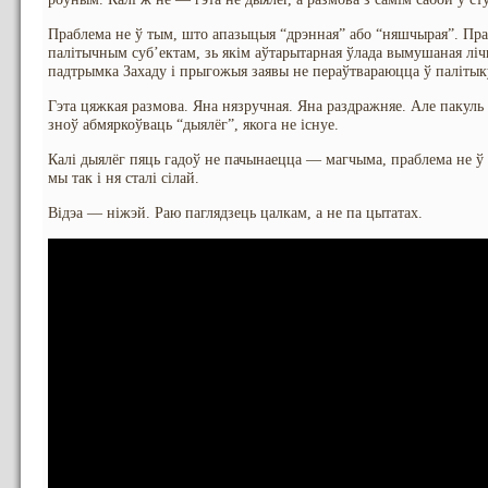
Праблема не ў тым, што апазыцыя “дрэнная” або “няшчырая”. Праб
палітычным суб’ектам, зь якім аўтарытарная ўлада вымушаная ліч
падтрымка Захаду і прыгожыя заявы не пераўтвараюцца ў палітык
Гэта цяжкая размова. Яна нязручная. Яна раздражняе. Але пакуль 
зноў абмяркоўваць “дыялёг”, якога не існуе.
Калі дыялёг пяць гадоў не пачынаецца — магчыма, праблема не ў 
мы так і ня сталі сілай.
Відэа — ніжэй. Раю паглядзець цалкам, а не па цытатах.