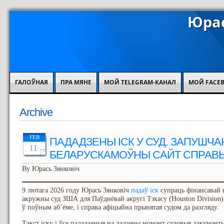
Юрас
ГАЛОЎНАЯ
ПРА МЯНЕ
МОЙ TELEGRAM-КАНАЛ
МОЙ FACE
Archive
FEB
ПАДАДЗЕНЫ ІСК У СУД. ЗАПУШЧ
11
БЕЛАРУСКАМОЎНЫ САЙТ СПРАВ
By Юрась Зянковіч
9 лютага 2026 году Юрась Зянковіч
падаў іск
супраць фінансавай к
акружны суд ЗША для Паўднёвай акругі Тэхасу (Houston Division)
ў поўным аб’ёме, і справа афіцыйна прынятая судом да разгляду.
Тэкст іску і ўсе пададзеныя на дадзены момант судовыя дакуман