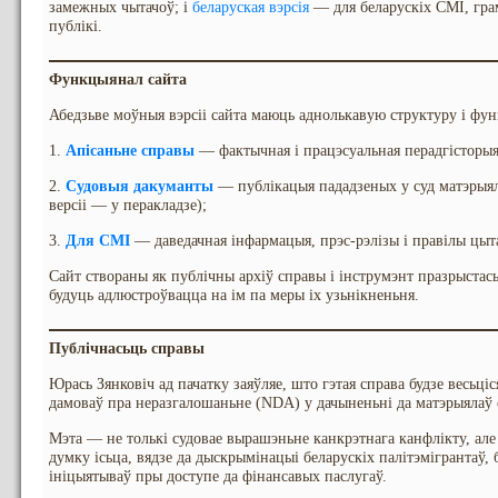
замежных чытачоў; і
беларуская вэрсія
— для беларускіх СМІ, гра
публікі.
Функцыянал сайта
Абедзьве моўныя вэрсіі сайта маюць аднолькавую структуру і фу
1.
Апісаньне справы
— фактычная і працэсуальная перадгісторыя
2.
Судовыя дакуманты
— публікацыя пададзеных у суд матэрыял
версіі — у перакладзе);
3.
Для СМІ
— даведачная інфармацыя, прэс-рэлізы і правілы цыт
Сайт створаны як публічны архіў справы і інструмэнт празрыстась
будуць адлюстроўвацца на ім па меры іх узьнікненьня.
Публічнасьць справы
Юрась Зянковіч ад пачатку заяўляе, што гэтая справа будзе весьці
дамоваў пра неразгалошаньне (NDA) у дачыненьні да матэрыялаў с
Мэта — не толькі судовае вырашэньне канкрэтнага канфлікту, але 
думку ісьца, вядзе да дыскрымінацыі беларускіх палітэмігрантаў,
ініцыятываў пры доступе да фінансавых паслугаў.