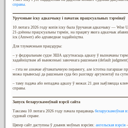
справы
.
Уручэньне іску адказчыку і пачатак працэсуальных тэрмінаў
10 лютага 2026 году копія іску была ўручаная адказчыку — Wise U
21-дзённы працэсуальны тэрмін, на працягу якога адказчык абавя
іск (Answer) або адпаведнае хадайніцтва.
Для тлумачэньня працэдуры:
– у федэральным судзе ЗША адсутнасьць адказу ў вызначаны тэрмі
хадайніцтвам аб вынясеньні завочнага рашэньня (default judgment)
– гэта не азначае аўтаматычную перамогу, але істотна пагаршае п
можа прывесьці да рашэньня суда без разгляду аргумэнтаў па сутн
– таму падача або непадача адказу ў межах 21 дня зьяўляецца к
справы.
Запуск беларускамоўнай вэрсіі сайта
Таксама 10 лютага 2026 году пачала працаваць
беларускамоўная вэ
судовай справе.
Цяпер сайт даступны ў дзьвюх моўных вэрсіях:
ангельская вэрсія
—