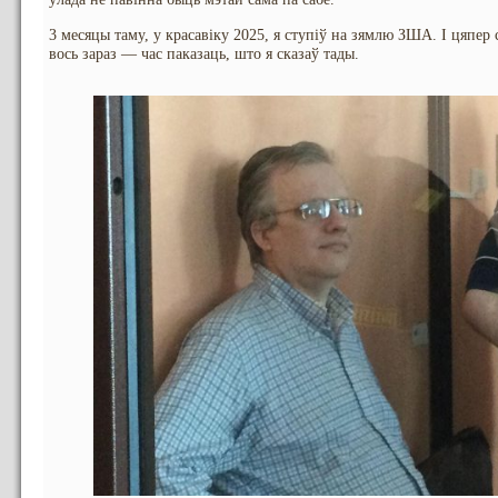
3 месяцы таму, у красавіку 2025, я ступіў на зямлю ЗША. І цяпер 
вось зараз — час паказаць, што я сказаў тады.