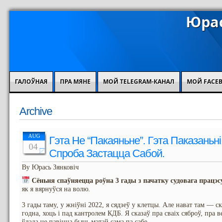
Юрас
ГАЛОЎНАЯ
ПРА МЯНЕ
МОЙ TELEGRAM-КАНАЛ
МОЙ FACE
Archive
AUG
Гэта Не “пакаяньне”. Гэта Паказань
04
Спроба Застацца Сабой.
By Юрась Зянковіч
Сёньня спаўняецца роўна 3 гады з пачатку судовага працэс
як я вярнуўся на волю.
3 гады таму, у жніўні 2022, я сядзеў у клетцы. Але нават там — ск
годна, хоць і пад кантролем КДБ. Я сказаў пра сваіх сяброў, пра в
ўлада не павінна быць мэтай сама па сабе.