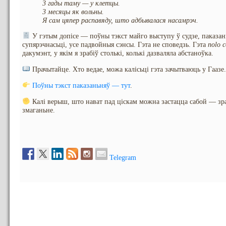
3 гады таму — у клетцы.
3 месяцы як вольны.
Я сам цяпер распавяду, што адбывалася насамрэч.
У гэтым допісе — поўны тэкст майго выступу ў судзе, паказань
супярэчнасьці, усе падвойныя сэнсы. Гэта не споведзь. Гэта
nolo c
дакумэнт, у якім я зрабіў столькі, колькі дазваляла абстаноўка.
Прачытайце. Хто ведае, можа калісьці гэта зачытваюць у Гаазе.
Поўны тэкст паказаньняў — тут
.
Калі верыш, што нават пад ціскам можна застацца сабой — зра
змаганьне.
Telegram