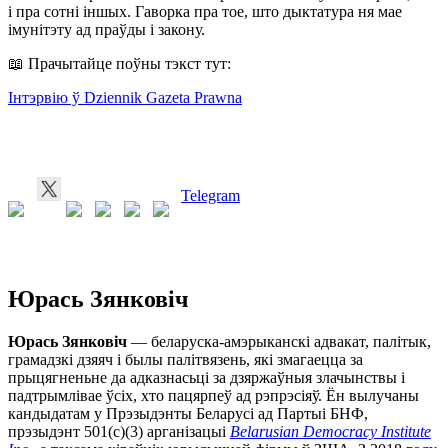
і пра сотні іншых. Гаворка пра тое, што дыктатура ня мае
імунітэту ад праўды і закону.
📖 Прачытайце поўны тэкст тут:
Інтэрвію ў Dziennik Gazeta Prawna
Telegram
Юрась Зянковіч
Юрась Зянковіч
— беларуска-амэрыканскі адвакат, палітык,
грамадзкі дзяяч і былы палітвязень, які змагаецца за
прыцягненьне да адказнасьці за дзяржаўныя злачынствы і
падтрымлівае ўсіх, хто пацярпеў ад рэпрэсіяў. Ён вылучаны
кандыдатам у Прэзыдэнты Беларусі ад Партыі БНФ,
прэзыдэнт 501(c)(3) арганізацыі
Belarusian Democracy Institute