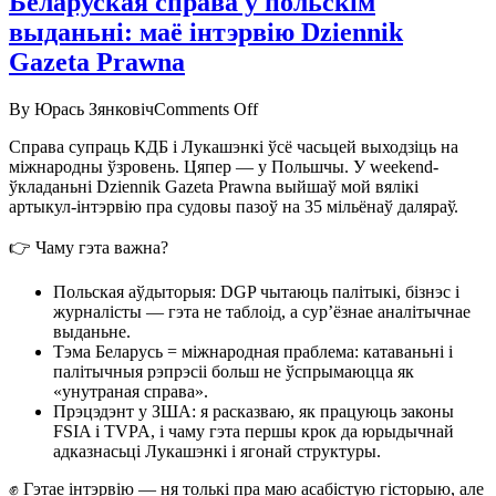
Беларуская справа ў польскім
выданьні: маё інтэрвію Dziennik
Gazeta Prawna
on
By Юрась Зянковіч
Comments Off
Беларуская
Справа супраць КДБ і Лукашэнкі ўсё часьцей выходзіць на
справа
міжнародны ўзровень. Цяпер — у Польшчы. У weekend-
ў
ўкладаньні Dziennik Gazeta Prawna выйшаў мой вялікі
польскім
артыкул-інтэрвію пра судовы пазоў на 35 мільёнаў даляраў.
выданьні:
маё
👉 Чаму гэта важна?
інтэрвію
Dziennik
Gazeta
Польская аўдыторыя: DGP чытаюць палітыкі, бізнэс і
Prawna
журналісты — гэта не таблоід, а сур’ёзнае аналітычнае
выданьне.
Тэма Беларусь = міжнародная праблема: катаваньні і
палітычныя рэпрэсіі больш не ўспрымаюцца як
«унутраная справа».
Прэцэдэнт у ЗША: я расказваю, як працуюць законы
FSIA і TVPA, і чаму гэта першы крок да юрыдычнай
адказнасьці Лукашэнкі і ягонай структуры.
✊ Гэтае інтэрвію — ня толькі пра маю асабістую гісторыю, але