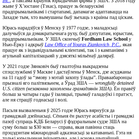
Inc.
, а таксама кіраўнік юрыдычнай фірмы ў ЗША. З 2018 году
жыве ў Х’юстане (Тэхас), працуе зь беларускімі
прадпрымальнікамі і стартапамі, дапамагае адаптавацца на
Захадзе тым, хто вымушаны быў зьехаць з краіны пад ціскам.
Юрась нарадзіўся ў Менску ў 1977 годзе, з маладосьці
далучыўся да дэмакратычнага руху, быў дэпутатам, юрыстам,
прадпрымальнікам. У ЗША скончыў
Fordham Law School
у
Нью-Ёрку і адкрыў
Law Office of Youras Ziankovich, P.C.
, якая
працуе як з індывідуальнымі кліентамі, так і з кампаніямі з
агульнай капіталізацыяй у дзясяткі мільёнаў даляраў.
У 2021 годзе Зянковіч быў гвалтоўна выкрадзены
спэцслужбамі ў Маскве і дастаўлены ў Менск, дзе асуджаны
на 11 гадоў за “змову з мэтай захопу ўлады”. Праваабаронцы
прызналі яго палітвязьнем, а Ўрад ЗША —
wrongfully detained
U.S. citizen (незаконна захоплены грамадзянін ЗША)
. Ён правёў
больш за чатыры гады ў ізаляцыі, трымаў галадоўкі і пратэст,
але ня страціў годнасьці і волі.
Пасьля вызваленьня ў 2025 годзе Юрась вярнуўся да
грамадзкай дзейнасьці. Сёньня ён рыхтуе асабісты і грамадзкі
пазоў супраць КДБ Беларусі ў фэдэральным судзе ЗША на
суму больш за $30 млн — справа, якая павінна стаць
прэцэдэнтам міжнароднай адказнасьці за катаваньні. Гэта ня
толькі юрыдычная ініцыятыва, але і аснова шырэйшай