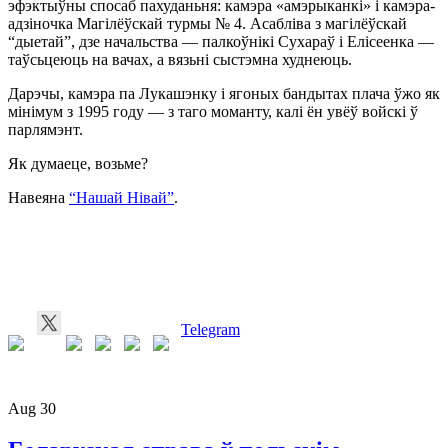
эфэктыўны спосаб пахуданьня: камэра «амэрыканкі» і камэра-
ЛУКАШЭНКІ
адзіночка Магілёўскай турмы № 4. Асабліва з магілёўскай
“дыетай”, дзе начальства — палкоўнікі Сухараў і Елісеенка —
таўсьцеюць на вачах, а вязьні сыстэмна худнеюць.
Дарэчы, камэра па Лукашэнку і ягоных бандытах плача ўжо як
мінімум з 1995 году — з таго моманту, калі ён увёў войскі ў
парлямэнт.
Як думаеце, возьме?
Навеяна
“Нашай Нівай”
.
Telegram
Aug
30