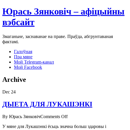
Юрась Зянковіч – афіцыйны
вэбсайт
Змаганьне, заснаванае на праве. Праўда, абгрунтаваная
фактамі.
Галоўная
Пра мяне
Мой Telegram-канал
Мой Facebook
Archive
Dec
24
ДЫЕТА ДЛЯ ЛУКАШЭНКІ
on
By Юрась Зянковіч
Comments Off
ДЫЕТА
У мяне для Лукашэнкі ёсьць значна больш здаровы і
ДЛЯ