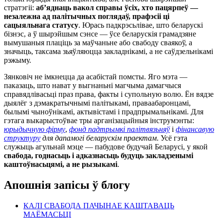
стратэгіі:
аб’яднаць вакол справы ўсіх, хто пацярпеў —
незалежна ад палітычных поглядаў, прафэсіі ці
сацыяльнага статусу
. Юрась падкрэсьлівае, што беларускі
бізнэс, а ў шырэйшым сэнсе — ўсе беларускія грамадзяне
вымушаныя плаціць за маўчаньне або свабоду сваякоў, а
значыць, таксама зьяўляюцца закладнікамі, а не саўдзельнікамі
рэжыму.
Зянковіч не імкнецца да асабістай помсты. Яго мэта —
паказаць, што нават у выгнаньні магчыма дамагчыся
справядлівасьці праз права, факты і супольную волю. Ён вядзе
дыялёг з дэмакратычнымі палітыкамі, праваабаронцамі,
былымі чыноўнікамі, актывістамі і прадпрымальнікамі. Для
гэтага выкарыстоўвае тры арганізацыйныя інструмэнты:
юрыдычную фірму
,
фонд падтрымкі палітвязьняў
і
фінансавую
структуру
для дапамогі беларускім праектам
. Усё гэта
служыць агульнай мэце — пабудове будучай Беларусі, у якой
свабода, годнасьць і адказнасьць будуць закладзенымі
каштоўнасьцямі, а не рызыкамі
.
Апошнія запісы ў блогу
КАЛІ СВАБОДА ПАЧЫНАЕ КАШТАВАЦЬ
МАЁМАСЬЦІ