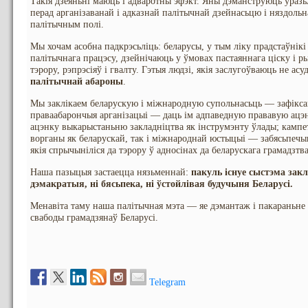
Такія дзеяньні маюць і адваротны эфэкт. Яны дэманструюць уразьл
перад арганізаванай і адказнай палітычнай дзейнасьцю і няздоль
палітычным полі.
Мы хочам асобна падкрэсьліць: беларусы, у тым ліку прадстаўнікі б
палітычнага працэсу, дзейнічаюць у ўмовах пастаяннага ціску і ры
тэрору, рэпрэсіяў і гвалту. Гэтыя людзі, якія заслугоўваюць не ас
палітычнай абароны
.
Мы заклікаем беларускую і міжнародную супольнасьць — зафіксав
праваабарончыя арганізацыі — даць ім адпаведную прававую ацэ
ацэнку выкарыстаньню закладніцтва як інструмэнту ўлады; кампе
ворганы як беларускай, так і міжнароднай юстыцыі — забясьпечы
якія спрычыніліся да тэрору ў адносінах да беларускага грамадзтва
Наша пазыцыя застаецца нязьменнай:
пакуль існуе сыстэма зак
дэмакратыя, ні бясьпека, ні ўстойлівая будучыня Беларусі.
Менавіта таму наша палітычная мэта — яе дэмантаж і пакараньне 
свабоды грамадзянаў Беларусі.
Telegram