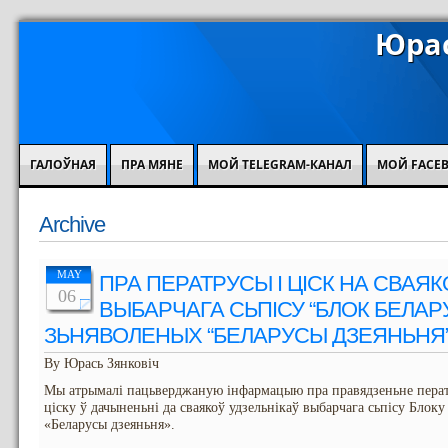
Юрас
ГАЛОЎНАЯ
ПРА МЯНЕ
МОЙ TELEGRAM-КАНАЛ
МОЙ FACE
Archive
MAY
ПРА ПЕРАТРУСЫ І ЦІСК НА СВАЯК
06
ВЫБАРЧАГА СЬПІСУ “БЛОК БЕЛАР
ЗЬНЯВОЛЕНЫХ “БЕЛАРУСЫ ДЗЕЯНЬНЯ
By Юрась Зянковіч
Мы атрымалі пацьверджаную інфармацыю пра правядзеньне перат
ціску ў дачыненьні да сваякоў удзельнікаў выбарчага сьпісу Блок
«Беларусы дзеяньня».