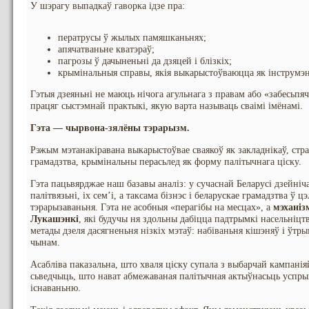
У шэрагу выпадкаў гаворка ідзе пра:
ператрусы ў жылых памяшканьнях;
апячатваньне кватэраў;
пагрозы ў дачыненьні да дзяцей і блізкіх;
крымінальныя справы, якія выкарыстоўваюцца як інструмэн
Гэтыя дзеяньні не маюць нічога агульнага з правам або «забесьпя
працяг сыстэмнай практыкі, якую варта называць сваімі імёнамі.
Гэта — чырвона-зялёны тэрарызм.
Рэжым мэтанакіравана выкарыстоўвае сваякоў як закладнікаў, стра
грамадзтва, крымінальны перасьлед як форму палітычнага ціску.
Гэта пацьвярджае наш базавы аналіз: у сучаснай Беларусі дзейніч
палітвязьні, іх сем’і, а таксама бізнэс і беларускае грамадзтва ў
тэрарызаваньня. Гэта не асобныя «перагібы на месцах», а
мэхані
Лукашэнкі
, які будучы ня здольны дабіцца падтрымкі насельніц
метады дзеля дасягненьня нізкіх мэтаў: набіваньня кішэняў і ўт
чынам.
Асабліва паказальна, што хваля ціску супала з выбарчай кампані
сьведчыць, што нават абмежаваная палітычная актыўнасьць успр
існаваньню.