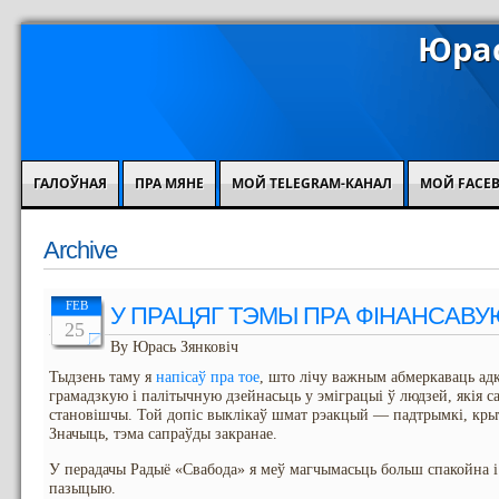
Юрас
ГАЛОЎНАЯ
ПРА МЯНЕ
МОЙ TELEGRAM-КАНАЛ
МОЙ FACE
Archive
FEB
У ПРАЦЯГ ТЭМЫ ПРА ФІНАНСАВУ
25
By Юрась Зянковіч
Тыдзень таму я
напісаў пра тое
, што лічу важным абмеркаваць адк
грамадзкую і палітычную дзейнасьць у эміграцыі ў людзей, якія с
становішчы. Той допіс выклікаў шмат рэакцый — падтрымкі, крыт
Значыць, тэма сапраўды закранае.
У перадачы Радыё «Свабода» я меў магчымасьць больш спакойна і
пазыцыю.