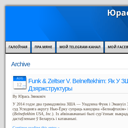
Юрас
ГАЛОЎНАЯ
ПРА МЯНЕ
МОЙ TELEGRAM-КАНАЛ
МОЙ FACE
Archive
AUG
Funk & Zeltser V. Belneftekhim: Як У
12
Дзяржструктуры
By Юрась Зянковіч
У 2014 годзе два грамадзяніна ЗША — Уладлена Функ і Эмануіл 
суд Усходняга акругу Нью-Ёрку супраць канцэрна «Белнафтахім» 
(
Belneftekhim USA, Inc.
). Іх абвінавачаньні былі сур’ёзныя: выкрад
дастаўленьне ў Беларусь і катаваньні.
Continue reading this entry »