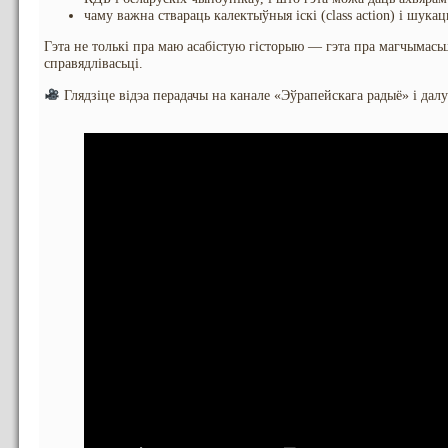
чаму важна ствараць калектыўныя іскі (class action) і шука
Гэта не толькі пра маю асабістую гісторыю — гэта пра магчымасьц
справядлівасьці.
Глядзіце відэа перадачы на канале «Эўрапейскага радыё» і дал