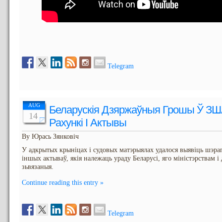
Telegram
AUG
Беларускія Дзяржаўныя Грошы Ў ЗШ
14
Рахункі І Актывы
By Юрась Зянковіч
У адкрытых крыніцах і судовых матэрыялах удалося выявіць шэраг 
іншых актываў, якія належаць ураду Беларусі, яго міністэрствам і
зьвязаныя.
Continue reading this entry »
Telegram