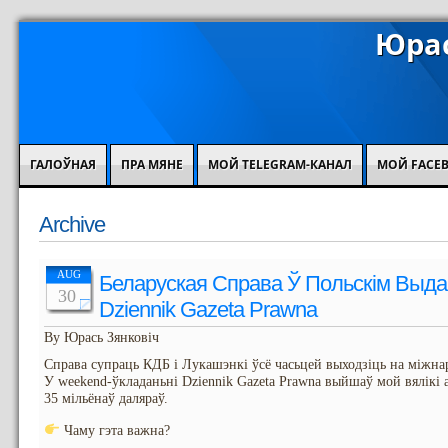
Юрас
ГАЛОЎНАЯ
ПРА МЯНЕ
МОЙ TELEGRAM-КАНАЛ
МОЙ FACE
Archive
AUG
Беларуская Справа Ў Польскім Выдан
30
Dziennik Gazeta Prawna
By Юрась Зянковіч
Справа супраць КДБ і Лукашэнкі ўсё часьцей выходзіць на міжн
У weekend-ўкладаньні Dziennik Gazeta Prawna выйшаў мой вялікі 
35 мільёнаў даляраў.
Чаму гэта важна?