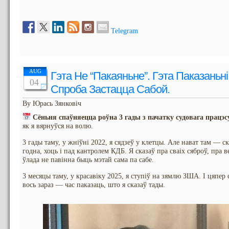
Telegram
AUG
Гэта Не “пакаяньне”. Гэта Паказань
04
Спроба Застацца Сабой.
By Юрась Зянковіч
Сёньня спаўняецца роўна 3 гады з пачатку судовага працэс
як я вярнуўся на волю.
3 гады таму, у жніўні 2022, я сядзеў у клетцы. Але нават там — ск
годна, хоць і пад кантролем КДБ. Я сказаў пра сваіх сяброў, пра в
ўлада не павінна быць мэтай сама па сабе.
3 месяцы таму, у красавіку 2025, я ступіў на зямлю ЗША. І цяпер 
вось зараз — час паказаць, што я сказаў тады.