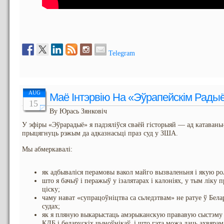
Telegram
AUG
Маё Інтэрвію На «Эўрапейскім Рады
15
By Юрась Зянковіч
У эфіры «Эўрарадыё» я падзяліўся сваёй гісторыяй — ад катавань
прыцягнуць рэжым да адказнасьці праз суд у ЗША.
Мы абмеркавалі:
як адбываліся перамовы вакол майго вызваленьня і якую р
што я бачыў і перажыў у ізалятарах і калоніях, у тым ліку 
ціску;
чаму нават «супрацоўніцтва са сьледзтвам» не ратуе ў Бела
судах;
як я пляную выкарыстаць амэрыканскую прававую сыстэму 
КДБ і беларускіх чыноўнікаў, і што гэта можа даць ахвяра