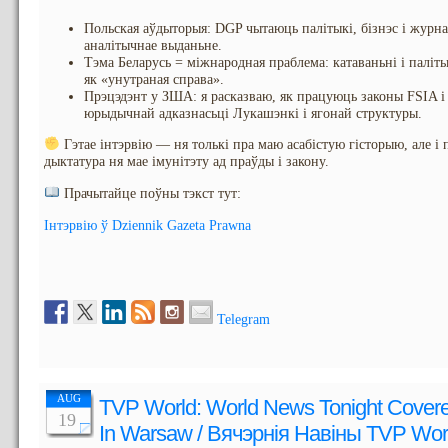
Польская аўдыторыя: DGP чытаюць палітыкі, бізнэс і журнал
аналітычнае выданьне.
Тэма Беларусь = міжнародная праблема: катаваньні і палі
як «унутраная справа».
Прэцэдэнт у ЗША: я расказваю, як працуюць законы FSIA і
юрыдычнай адказнасьці Лукашэнкі і ягонай структуры.
Гэтае інтэрвію — ня толькі пра маю асабістую гісторыю, але і 
дыктатура ня мае імунітэту ад праўды і закону.
Прачытайце поўны тэкст тут:
Інтэрвію ў Dziennik Gazeta Prawna
Telegram
AUG
TVP World: World News Tonight Cover
19
In Warsaw / Вячэрнія Навіны TVP Wor