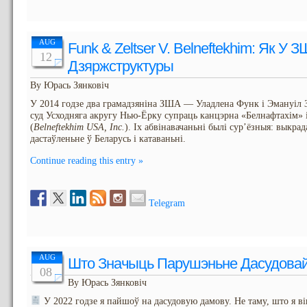
AUG
Funk & Zeltser V. Belneftekhim: Як У
12
Дзяржструктуры
By Юрась Зянковіч
У 2014 годзе два грамадзяніна ЗША — Уладлена Функ і Эмануіл 
суд Усходняга акругу Нью-Ёрку супраць канцэрна «Белнафтахім» 
(
Belneftekhim USA, Inc.
). Іх абвінавачаньні былі сур’ёзныя: выкрад
дастаўленьне ў Беларусь і катаваньні.
Continue reading this entry »
Telegram
AUG
Што Значыць Парушэньне Дасудова
08
By Юрась Зянковіч
У 2022 годзе я пайшоў на дасудовую дамову. Не таму, што я він