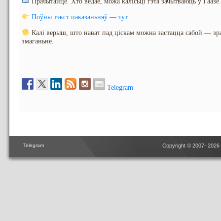
Прачытайце. Хто ведае, можа калісьці гэта зачытваюць у Гаазе.
Поўны тэкст паказаньняў — тут
.
Калі верыш, што нават пад ціскам можна застацца сабой — зра
змаганьне.
Telegram
Telegram
Copyright © 2007- 2026 