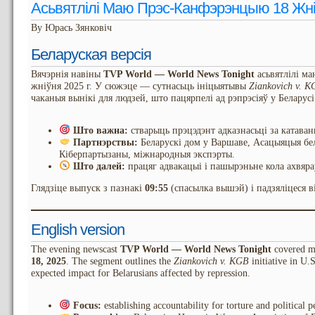
Асьвятлілі Маю Прэс-Канфэрэнцыю 18 Жніў
By Юрась Зянковіч
Беларуская версія
Вячэрнія навіны
TVP World — World News Tonight
асьвятлілі м
жніўня 2025 г. У сюжэце — сутнасьць ініцыятывы
Ziankovich v. 
чаканыя вынікі для людзей, што пацярпелі ад рэпрэсіяў у Беларусі
Што важна:
стварыць прэцэдэнт адказнасьці за катаван
Партнэрствы:
Беларускі дом у Варшаве, Асацыяцыя бел
Кіберпартызаны, міжнародныя экспэрты.
Што далей:
працяг адвакацыі і пашырэньне кола ахвяраў
Глядзіце выпуск з пазнакі
09:55
(спасылка вышэй) і падзяліцеся ві
English version
The evening newscast
TVP World — World News Tonight
covered m
18, 2025
. The segment outlines the
Ziankovich v. KGB
initiative in U.
expected impact for Belarusians affected by repression.
Focus:
establishing accountability for torture and political p