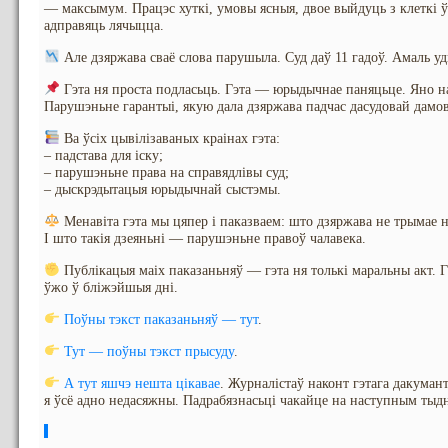
— максымум. Працэс хуткі, умовы ясныя, двое выйдуць з клеткі ў 
адправяць лячыцца.
Але дзяржава сваё слова парушыла. Суд даў 11 гадоў. Амаль уд
Гэта ня проста подласьць. Гэта — юрыдычнае паняцьце. Яно 
Парушэньне гарантыі, якую дала дзяржава падчас дасудовай дамо
Ва ўсіх цывілізаваных краінах гэта:
– падстава для іску;
– парушэньне права на справядлівы суд;
– дыскрэдытацыя юрыдычнай сыстэмы.
Менавіта гэта мы цяпер і паказваем: што дзяржава не трымае на
І што такія дзеяньні — парушэньне правоў чалавека.
Публікацыя маіх паказаньняў — гэта ня толькі маральны акт. Гэ
ўжо ў бліжэйшыя дні.
Поўны тэкст паказаньняў — тут
.
Тут — поўны тэкст прысуду
.
А тут яшчэ нешта цікавае
. Журналістаў наконт гэтага дакуман
я ўсё адно недасяжны. Падрабязнасьці чакайце на наступным тыдн