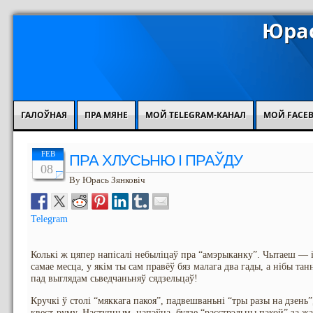
Юрас
ГАЛОЎНАЯ
ПРА МЯНЕ
МОЙ TELEGRAM-КАНАЛ
МОЙ FACE
FEB
ПРА ХЛУСЬНЮ І ПРАЎДУ
08
By Юрась Зянковіч
Telegram
Колькі ж цяпер напісалі небыліцаў пра “амэрыканку”. Чытаеш — і
самае месца, у якім ты сам правёў бяз малага два гады, а нібы та
пад выглядам сьведчаньняў сядзельцаў!
Кручкі ў столі “мяккага пакоя”, падвешваньні “тры разы на дзень”
квест-руму. Наступным, напэўна, будзе “расстрэльны пакой” за жа