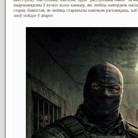
шырокавядомы ў вузкіх колах канваір, які любіць наморднік насіц
старая, баяністая, яе любяць старажылы навічкам распавядаць, ка
зноў пойдзе ў абарот.