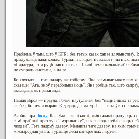
Праблема ў тым, што ў КГБ і без гэтых казак хапае злачынстваў. І
прыдумляць дадатковых. Турма, ізаляцыя, псыхалягічны ціск, зьдз
літаратура, гэта руцінная практыка. І калі нехта пачынае абклейв
не супраць сыстэмы, а на яе.
Бо хлусьня — гэта падарунак гэбістам. Яна размывае мяжу паміж 
сказаць: “Ага, зноў перабольшваюць”. Яна робіць так, што сапра
выглядаць як прапаганда.
Нашая зброя — праўда. Голая, няўтульная, без “мацнейшых за рэал
слабее, бо нехта вырашыў дадаць драматургіі, — гэта ўжо не памы
Асобна пра
Вясну
. Калі ўжо арганізацыі, якія гадамі працуюць з па
самі прайшлі праз тую “амэрыканку”, пачынаюць публікаваць неб
людзей”. Гэта падрыў даверу. Менавіта таго даверу, на якім трымаю
міжнародная ўвага, і ўрэшце лёсы канкрэтных людзей.