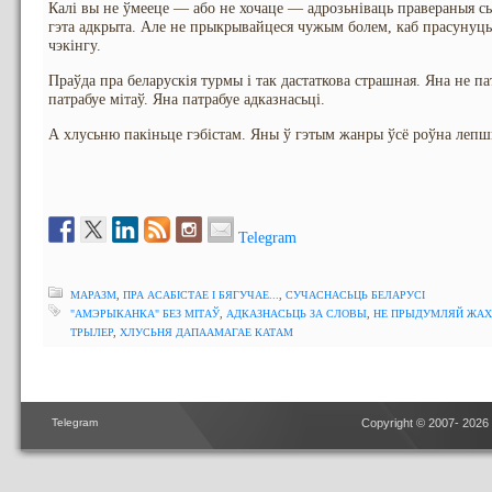
Калі вы не ўмееце — або не хочаце — адрозьніваць правераныя сь
гэта адкрыта. Але не прыкрывайцеся чужым болем, каб прасунуць 
чэкінгу.
Праўда пра беларускія турмы і так дастаткова страшная. Яна не п
патрабуе мітаў. Яна патрабуе адказнасьці.
А хлусьню пакіньце гэбістам. Яны ў гэтым жанры ўсё роўна лепшы
Telegram
МАРАЗМ
,
ПРА АСАБІСТАЕ І БЯГУЧАЕ...
,
СУЧАСНАСЬЦЬ БЕЛАРУСІ
"АМЭРЫКАНКА" БЕЗ МІТАЎ
,
АДКАЗНАСЬЦЬ ЗА СЛОВЫ
,
НЕ ПРЫДУМЛЯЙ ЖАХ
ТРЫЛЕР
,
ХЛУСЬНЯ ДАПААМАГАЕ КАТАМ
Telegram
Copyright © 2007- 2026 