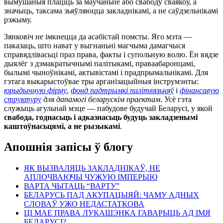
вымушаныя плаціць за маўчаньне або свабоду сваякоў, а
значыць, таксама зьяўляюцца закладнікамі, а не саўдзельнікамі
рэжыму.
Зянковіч не імкнецца да асабістай помсты. Яго мэта —
паказаць, што нават у выгнаньні магчыма дамагчыся
справядлівасьці праз права, факты і супольную волю. Ён вядзе
дыялёг з дэмакратычнымі палітыкамі, праваабаронцамі,
былымі чыноўнікамі, актывістамі і прадпрымальнікамі. Для
гэтага выкарыстоўвае тры арганізацыйныя інструмэнты:
юрыдычную фірму
,
фонд падтрымкі палітвязьняў
і
фінансавую
структуру
для дапамогі беларускім праектам
. Усё гэта
служыць агульнай мэце — пабудове будучай Беларусі, у якой
свабода, годнасьць і адказнасьць будуць закладзенымі
каштоўнасьцямі, а не рызыкамі
.
Апошнія запісы ў блогу
ЯК ВЫЗВАЛЯЦЬ ЗАКЛАДНІКАЎ, НЕ
АПЛОЧВАЮЧЫ ЧУЖУЮ ІМПЕРЫЮ
ВАРТА ЧЫТАЦЬ “ВАРТУ”
БЕЛАРУСЬ ПАД АКУПАЦЫЯЙ: ЧАМУ АДНЫХ
СЛОВАЎ УЖО НЕДАСТАТКОВА
ЦІ МАЕ ПРАВА ЛУКАШЭНКА ГАВАРЫЦЬ АД ІМЯ
БЕЛАРУСІ?