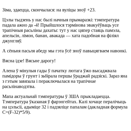
Зіма, здаецца, скончылася: на вуліцы зноў +23.
Цэлы тыдзень у нас былі начныя прымаразкі: тэмпература
падала ажно да -4! Прыйшлося тэрмінова эвакуёўваць усе
трапічныя расьліны дахаты: тут у нас цяпер стаяць памэла,
апельсін, лімон, банан, авакада — хата падобная на філіял
джунгляў.
А сёньня пасьля абеду мы гэта ўсё зноў павыцягваем навонкі.
Вясна ідзе! Вясьне дарогу!
Алена ў мінулыя гады ў пачатку лютага ўжо высаджвала
памідоры ў грунт і зьбірала першы ўраджай радзіскі. Зараз яна
з гэтым завязала і пераключылася на трапічнае
расьлінаводзтва.
Мапа актуальнай тэмпературы ў ЗША прыкладаецца.
Тэмпература ўказаная ў фарэнгейтах. Калі хочаце пералічыць
на цэльсіі, адыміце 32 і падзяліце папалам (дакладная формула
C=(F-32)*5/9).