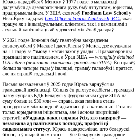
Юрась нарадзіўся ў Менску ў 1977 годзе, з маладосьці
далучыўся да дэмакратычнага руху, быў дэпутатам, юрыстам,
прадпрымальнікам. У ЗША скончыў
Fordham Law School
у
Нью-Ёрку і адкрыў
Law Office of Youras Ziankovich, P.C.
, якая
працуе як з індывідуальнымі кліентамі, так і з кампаніямі з
агульнай капіталізацыяй у дзясяткі мільёнаў даляраў.
У 2021 годзе Зянковіч быў гвалтоўна выкрадзены
спэцслужбамі ў Маскве і дастаўлены ў Менск, дзе асуджаны
на 11 гадоў за “змову з мэтай захопу ўлады”. Праваабаронцы
прызналі яго палітвязьнем, а Ўрад ЗША —
wrongfully detained
U.S. citizen (незаконна захоплены грамадзянін ЗША)
. Ён правёў
больш за чатыры гады ў ізаляцыі, трымаў галадоўкі і пратэст,
але ня страціў годнасьці і волі.
Пасьля вызваленьня ў 2025 годзе Юрась вярнуўся да
грамадзкай дзейнасьці. Сёньня ён рыхтуе асабісты і грамадзкі
пазоў супраць КДБ Беларусі ў фэдэральным судзе ЗША на
суму больш за $30 млн — справа, якая павінна стаць
прэцэдэнтам міжнароднай адказнасьці за катаваньні. Гэта ня
толькі юрыдычная ініцыятыва, але і аснова шырэйшай
стратэгіі:
аб’яднаць вакол справы ўсіх, хто пацярпеў —
незалежна ад палітычных поглядаў, прафэсіі ці
сацыяльнага статусу
. Юрась падкрэсьлівае, што беларускі
бізнэс, а ў шырэйшым сэнсе — ўсе беларускія грамадзяне