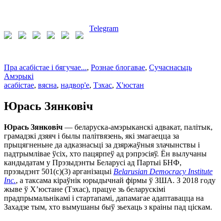
Telegram
Пра асабістае і бягучае...
,
Рознае блогавае
,
Сучаснасьць
Амэрыкі
асабістае
,
вясна
,
надвор'е
,
Тэхас
,
Х'юстан
Юрась Зянковіч
Юрась Зянковіч
— беларуска-амэрыканскі адвакат, палітык,
грамадзкі дзяяч і былы палітвязень, які змагаецца за
прыцягненьне да адказнасьці за дзяржаўныя злачынствы і
падтрымлівае ўсіх, хто пацярпеў ад рэпрэсіяў. Ён вылучаны
кандыдатам у Прэзыдэнты Беларусі ад Партыі БНФ,
прэзыдэнт 501(c)(3) арганізацыі
Belarusian Democracy Institute
Inc.
, а таксама кіраўнік юрыдычнай фірмы ў ЗША. З 2018 году
жыве ў Х’юстане (Тэхас), працуе зь беларускімі
прадпрымальнікамі і стартапамі, дапамагае адаптавацца на
Захадзе тым, хто вымушаны быў зьехаць з краіны пад ціскам.