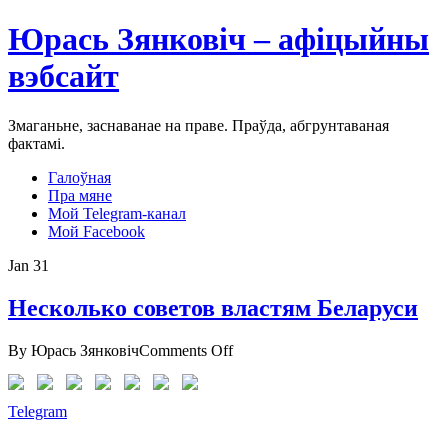
Юрась Зянковіч – афіцыйны
вэбсайт
Змаганьне, заснаванае на праве. Праўда, абгрунтаваная
фактамі.
Галоўная
Пра мяне
Мой Telegram-канал
Мой Facebook
Jan
31
Несколько советов властям Беларуси
on
By Юрась Зянковіч
Comments Off
Несколько
советов
властям
Telegram
Беларуси