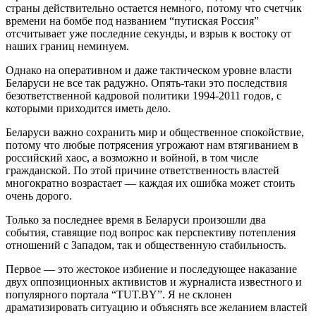
страны действительно остается немного, потому что счетчик
времени на бомбе под названием “путиская Россия”
отсчитывает уже последние секунды, и взрыв к востоку от
наших границ неминуем.
Однако на оперативном и даже тактическом уровне власти
Беларуси не все так радужно. Опять-таки это последствия
безответственной кадровой политики 1994-2011 годов, с
которыми приходится иметь дело.
Беларуси важно сохранить мир и общественное спокойствие,
потому что любые потрясения угрожают нам втягиванием в
российский хаос, а возможно и войной, в том числе
гражданской. По этой причине ответственность властей
многократно возрастает — каждая их ошибка может стоить
очень дорого.
Только за последнее время в Беларуси произошли два
события, ставящие под вопрос как перспективу потепления
отношений с Западом, так и общественную стабильность.
Первое — это жестокое избиение и последующее наказание
двух оппозиционных активистов и журналиста известного и
популярного портала “TUT.BY”. Я не склонен
драматизировать ситуацию и объяснять все желанием властей