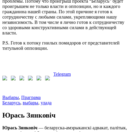
проблемы. Потому что проигрыш проекта “Беларусь” будет
проигрышем не только власти и оппозиции, но и каждого
гражданина нашей страны. По этой причине я готов к
сотрудничеству с любыми силами, укрепляющими нашу
независимость. В том числе я лично готов к сотрудничеству
со здоровыми конструктивными силами в действующей
власти.
P.S. Готов к потоку гнилых помидоров от представителей
титульной оппозиции.
Telegram
Выбары
,
Праграма
Беларусь
,
выбары
,
улада
Юрась Зянковіч
Юрась Зянковіч
— беларуска-амэрыканскі адвакат, палітык,