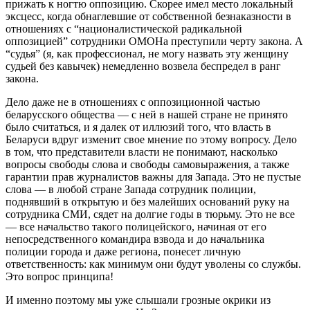
прижать к ногтю оппозицию. Скорее имел место локальный
эксцесс, когда обнаглевшие от собственной безнаказности в
отношениях с “националистической радикальной
оппозицией” сотрудники ОМОНа преступили черту закона. А
“судья” (я, как профессионал, не могу назвать эту женщину
судьей без кавычек) немедленно возвела беспредел в ранг
закона.
Дело даже не в отношениях с оппозиционной частью
беларусского общества — с ней в нашей стране не принято
было считаться, и я далек от иллюзий того, что власть в
Беларуси вдруг изменит свое мнение по этому вопросу. Дело
в том, что представители власти не понимают, насколько
вопросы свободы слова и свободы самовыражения, а также
гарантии прав журналистов важны для Запада. Это не пустые
слова — в любой стране Запада сотрудник полиции,
поднявший в открытую и без малейших оснований руку на
сотрудника СМИ, сядет на долгие годы в тюрьму. Это не все
— все начальство такого полицейского, начиная от его
непосредственного командира взвода и до начальника
полиции города и даже региона, понесет личную
ответственность: как минимум они будут уволены со службы.
Это вопрос принципа!
И именно поэтому мы уже слышали грозные окрики из