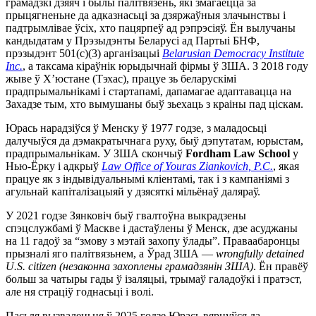
грамадзкі дзяяч і былы палітвязень, які змагаецца за
прыцягненьне да адказнасьці за дзяржаўныя злачынствы і
падтрымлівае ўсіх, хто пацярпеў ад рэпрэсіяў. Ён вылучаны
кандыдатам у Прэзыдэнты Беларусі ад Партыі БНФ,
прэзыдэнт 501(c)(3) арганізацыі
Belarusian Democracy Institute
Inc.
, а таксама кіраўнік юрыдычнай фірмы ў ЗША. З 2018 году
жыве ў Х’юстане (Тэхас), працуе зь беларускімі
прадпрымальнікамі і стартапамі, дапамагае адаптавацца на
Захадзе тым, хто вымушаны быў зьехаць з краіны пад ціскам.
Юрась нарадзіўся ў Менску ў 1977 годзе, з маладосьці
далучыўся да дэмакратычнага руху, быў дэпутатам, юрыстам,
прадпрымальнікам. У ЗША скончыў
Fordham Law School
у
Нью-Ёрку і адкрыў
Law Office of Youras Ziankovich, P.C.
, якая
працуе як з індывідуальнымі кліентамі, так і з кампаніямі з
агульнай капіталізацыяй у дзясяткі мільёнаў даляраў.
У 2021 годзе Зянковіч быў гвалтоўна выкрадзены
спэцслужбамі ў Маскве і дастаўлены ў Менск, дзе асуджаны
на 11 гадоў за “змову з мэтай захопу ўлады”. Праваабаронцы
прызналі яго палітвязьнем, а Ўрад ЗША —
wrongfully detained
U.S. citizen (незаконна захоплены грамадзянін ЗША)
. Ён правёў
больш за чатыры гады ў ізаляцыі, трымаў галадоўкі і пратэст,
але ня страціў годнасьці і волі.
Пасьля вызваленьня ў 2025 годзе Юрась вярнуўся да