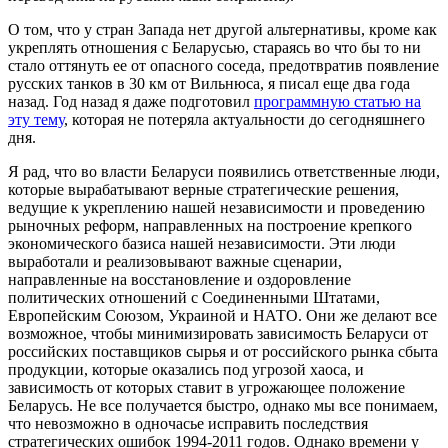
О том, что у стран Запада нет другой альтернативы, кроме как
укреплять отношения с Беларусью, стараясь во что бы то ни
стало оттянуть ее от опасного соседа, предотвратив появление
русских танков в 30 км от Вильнюса, я писал еще два года
назад. Год назад я даже подготовил
программную статью на
эту тему
, которая не потеряла актуальности до сегодняшнего
дня.
Я рад, что во власти Беларуси появились ответственные люди,
которые вырабатывают верные стратегические решения,
ведущие к укреплению нашей независимости и проведению
рыночных реформ, направленных на построение крепкого
экономического базиса нашей независимости. Эти люди
выработали и реализовывают важные сценарии,
направленные на восстановление и оздоровление
политических отношений с Соединенными Штатами,
Европейским Союзом, Украиной и НАТО. Они же делают все
возможное, чтобы минимизировать зависимость Беларуси от
российских поставщиков сырья и от российского рынка сбыта
продукции, которые оказались под угрозой хаоса, и
зависимость от которых ставит в угрожающее положение
Беларусь. Не все получается быстро, однако мы все понимаем,
что невозможно в одночасье исправить последствия
стратегических ошибок 1994-2011 годов. Однако времени у