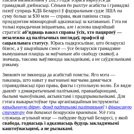
грамадзкай дзейнасьці. Сёньня ён рыхтуе асабісты і грамадзкі
пазоў супраць КДБ Беларусі ў фэдэральным судзе ЗША на
суму больш за $30 млн — справа, якая павінна стаць
прэцэдэнтам міжнароднай адказнасьці за катаваньні. Гэта ня
толькі юрыдычная ініцыятыва, але і аснова шырэйшай
стратэгіі:
аб’яднаць вакол справы ўсіх, хто пацярпеў —
незалежна ад палітычных поглядаў, прафэсіі ці
сацыяльнага статусу
. Юрась падкрэсьлівае, што беларускі
бізнэс, а ў шырэйшым сэнсе — ўсе беларускія грамадзяне
вымушаныя плаціць за маўчаньне або свабоду сваякоў, а
значыць, таксама зьяўляюцца закладнікамі, а не саўдзельнікамі
рэжыму.
Зянковіч не імкнецца да асабістай помсты. Яго мэта —
паказаць, што нават у выгнаньні магчыма дамагчыся
справядлівасьці праз права, факты і супольную волю. Ён вядзе
дыялёг з дэмакратычнымі палітыкамі, праваабаронцамі,
былымі чыноўнікамі, актывістамі і прадпрымальнікамі. Для
гэтага выкарыстоўвае тры арганізацыйныя інструмэнты:
юрыдычную фірму
,
фонд падтрымкі палітвязьняў
і
фінансавую
структуру
для дапамогі беларускім праектам
. Усё гэта
служыць агульнай мэце — пабудове будучай Беларусі, у якой
свабода, годнасьць і адказнасьць будуць закладзенымі
каштоўнасьцямі, а не рызыкамі
.