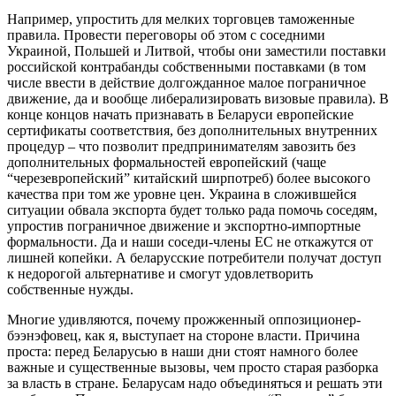
Например, упростить для мелких торговцев таможенные
правила. Провести переговоры об этом с соседними
Украиной, Польшей и Литвой, чтобы они заместили поставки
российской контрабанды собственными поставками (в том
числе ввести в действие долгожданное малое пограничное
движение, да и вообще либерализировать визовые правила). В
конце концов начать признавать в Беларуси европейские
сертификаты соответствия, без дополнительных внутренних
процедур – что позволит предпринимателям завозить без
дополнительных формальностей европейский (чаще
“черезевропейский” китайский ширпотреб) более высокого
качества при том же уровне цен. Украина в сложившейся
ситуации обвала экспорта будет только рада помочь соседям,
упростив пограничное движение и экспортно-импортные
формальности. Да и наши соседи-члены ЕС не откажутся от
лишней копейки. А беларусские потребители получат доступ
к недорогой альтернативе и смогут удовлетворить
собственные нужды.
Многие удивляются, почему прожженный оппозиционер-
бээнэфовец, как я, выступает на стороне власти. Причина
проста: перед Беларусью в наши дни стоят намного более
важные и существенные вызовы, чем просто старая разборка
за власть в стране. Беларусам надо объединяться и решать эти