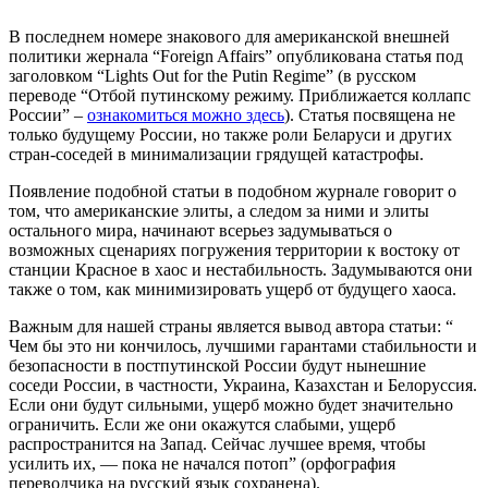
В последнем номере знакового для американской внешней
политики жернала “Foreign Affairs” опубликована статья под
заголовком “Lights Out for the Putin Regime” (в русском
переводе “Отбой путинскому режиму. Приближается коллапс
России” –
ознакомиться можно здесь
). Статья посвящена не
только будущему России, но также роли Беларуси и других
стран-соседей в минимализации грядущей катастрофы.
Появление подобной статьи в подобном журнале говорит о
том, что американские элиты, а следом за ними и элиты
остального мира, начинают всерьез задумываться о
возможных сценариях погружения территории к востоку от
станции Красное в хаос и нестабильность. Задумываются они
также о том, как минимизировать ущерб от будущего хаоса.
Важным для нашей страны является вывод автора статьи: “
Чем бы это ни кончилось, лучшими гарантами стабильности и
безопасности в постпутинской России будут нынешние
соседи России, в частности, Украина, Казахстан и Белоруссия.
Если они будут сильными, ущерб можно будет значительно
ограничить. Если же они окажутся слабыми, ущерб
распространится на Запад. Сейчас лучшее время, чтобы
усилить их, — пока не начался потоп” (орфография
переводчика на русский язык сохранена).