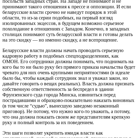
посольств западных стран. На Западе не понимают и не
принимают такого отношения к прессе и оппозиции. И если
беларусские власти срочно не наведут порядок в этой
области, то из-за серии подобных, на первый взгляд
изолированных экцессов, в будущем возможно серьезное
похолодание в отношениях с Западом. Конечно, в западных
столицах понимают суть беларусской власти и готовы делать
на это скидку — но именно скидку, а не всепрощение.
Беларусские власти должны начать проводить серьезную
кадровую работу в подобных спецподразделениях, как
ОМОН. Его сотрудники должны понимать, что поднимать на
кого бы то ни было руку без прямого приказа начальства будет
чревато для них очень крупными неприятностями (в идеале
было бы, чтобы каждый сотрудник знал и уважал закон, но
давайте говорить о вещах реальных). Власть должна признать
собственную ответственность за беспредел в здании
Фрунзенского суда города Минска, извиниться перед
пострадавшими и образцово-показательно наказать виновных
(в том числе “судью”, вынесшую заведомо незаконный
приговор). Не потому, что нужно кого-то уважить, а потому,
что она должна показать своим же представителям крепкую
руку и полный контроль за их поведением.
Эти шаги позволят укрепить имидж власти как