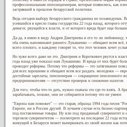
профессиональным оппозиционерам, которые появились, как плес
застрявшей в прошлом беларусской политики.
Ведь сегодня выбору беларусского гражданина не позавидуешь. В
усевшийся в кресло главы государства 22 года назад, которого о
демагог, рвущийся к власти, и от которого вреда будет еще больше
Да-да, я имею в виду Андрея Дмитриева и его то ли любовницу, 
оба очень напоминают раннего Лукашенко — обещают всем всё, в
всего плохого, и каждому говорят то, что этот человек хочет услы
Но хуже всего даже не это. Дмитриев и Короткевич рвутся к влас
года назад уже показал нам Лукашенко. И вреда от них будет бо
проводит реформы. Потому что реформы — это затягивание пояса 
для всех хорошими и обещают всем все раздать: молодежи — ев
достойные зарплаты, пенсионерам — сокращение пенсионного во
предпринимателям — отсутствие проверок и снижение налогов.
Для того, чтобы что-то дать, нужно сначала это где-то взять. А б
зарабатывать, похоже, они не собираются потому что не умеют.
“Европа нам поможет” — это старая, образца 1994 года песня “Ро
Европе, ни в России друзей. В лучшем случае есть бизнес-партнер
под поставленные товары. Ну или под проданный суверенитет и н
торговля суверенитетом — посмотрите на последние 22 года ист
живущий в Беларуси может вычеркивать из своей жизни как пот