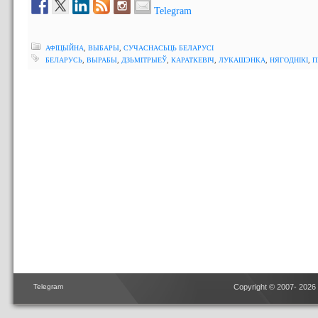
Telegram
АФІЦЫЙНА
,
ВЫБАРЫ
,
СУЧАСНАСЬЦЬ БЕЛАРУСІ
БЕЛАРУСЬ
,
ВЫРАБЫ
,
ДЗЬМІТРЫЕЎ
,
КАРАТКЕВІЧ
,
ЛУКАШЭНКА
,
НЯГОДНІКІ
,
П
Telegram
Copyright © 2007- 2026 