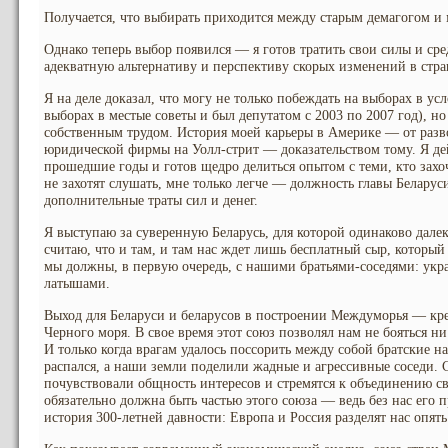
Получается, что выбирать приходится между старым демагогом и
Однако теперь выбор появился — я готов тратить свои силы и сред
адекватную альтернативу и перспективу скорых изменений в стра
Я на деле доказал, что могу не только побеждать на выборах в ус
выборах в местые советы и был депутатом с 2003 по 2007 год), но
собственным трудом. История моей карьеры в Америке — от разв
юридической фирмы на Уолл-стрит — доказательством тому. Я де
прошедшие годы и готов щедро делиться опытом с теми, кто захоч
не захотят слушать, мне только легче — должность главы Беларус
дополнительные траты сил и денег.
Я выступаю за суверенную Беларусь, для которой одинаково далек
считаю, что и там, и там нас ждет лишь бесплатный сыр, который
мы должны, в первую очередь, с нашими братьями-соседями: укр
латышами.
Выход для Беларуси и беларусов в построении Междуморья — кре
Черного моря. В свое время этот союз позволял нам не бояться н
И только когда врагам удалось поссорить между собой братские н
распался, а наши земли поделили жадные и агрессивные соседи.
почувствовали общность интересов и стремятся к объединению св
обязательно должна быть частью этого союза — ведь без нас его п
история 300-летней давности: Европа и Россия разделят нас опят