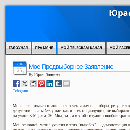
Юрас
ГАЛОЎНАЯ
ПРА МЯНЕ
МОЙ TELEGRAM-КАНАЛ
МОЙ FACE
JUL
Мое Предвыборное Заявление
25
By Юрась Зянковіч
Telegram
Многие знакомые спрашивают, зачем я иду на выборы, результат
депутатов палаты №6 у нас, как и всех предыдущих, не выбирают
на улице К.Маркса, 36. Мол, зачем в этой ситуации вообще тратит
Мой основной мотив участия в этих “вырабах” — демонстрация ж
политику и навести порядок в стране; презентовать людям норма