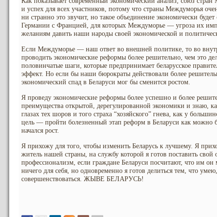
Как показывает современный экономический анализ, союз стран
и успех для всех участников, потому что страны Междуморья очен
ни странно это звучит, но такое объединение экономически будет 
Германии с Францией, для которых Междуморье — угроза их им
желаниям давить наши народы своей экономической и политическ
Если Междуморье — наш ответ во внешней политике, то во вну
проводить экономические реформы более решительно, чем это де
половинчатые шаги, которые предпринимает беларусское правит
эффект. Но если бы наши бюрократы действовали более решительн
экономический спад в Беларуси мог бы сменится ростом.
Я проведу экономические реформы более успешно и более решите
преимущества открытой, дерегулированной экономики и знаю, как
глазах тех шоров и того страха “хозяйского” гнева, как у больши
цель — пройти болезненный этап реформ в Беларуси как можно б
начался рост.
Я прихожу для того, чтобы изменить Беларусь к лучшему. Я прих
житель нашей страны, на службу которой я готов поставить свой
профессионализм, если граждане Беларуси посчитают, что им он
ничего для себя, но одновременно я готов делиться тем, что умею,
совершенствоваться. ЖЫВЕ БЕЛАРУСЬ!