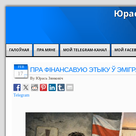
Юрас
ГАЛОЎНАЯ
ПРА МЯНЕ
МОЙ TELEGRAM-КАНАЛ
МОЙ FACE
FEB
ПРА ФІНАНСАВУЮ ЭТЫКУ Ў ЭМІГ
17
By Юрась Зянковіч
Telegram