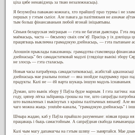
ціха цябе ненавідзець за тваю незалежнасьць).
Я безумоўна паважаю кожнага, хто прайшоў праз турмы і не злам
першых у гэтым сьпісе. Але павага да палітвязьня не азначае аўт
тым больш фінансаваньня любой ягонай ініцыятывы.
Сёньня беларуская эміграцыя — гэта не багатая дыяспара. Гэта людз
маёмасьць, часта — бясьпеку сваіх сем’яў. Прасіць у іх дзяліцца
працягваць выключна грамадзкую дзейнасьць, — гэта пытаньне аса
Апошнія прыклады паказваюць: грамадзтва стамляецца фінансав
дзейнасьць” без самадастатковай мадэлі (глядзіце вынікі збору Сяр
не злосць — гэта сталасьць.
Новыя часы патрабуюць самадастатковасьці, асабістай адказнасьці 
дзейнасьць мае рэальны попыт — яна знойдзе падтрымку праз пад
прадукты. Калі не — ёй варта шукаць іншую мадэль існаваньня.
Думаю, што вынік збору ў Паўла будзе марным. І гэта лагічна: на
году, цяпер лёгка зьбіраюць грошы на тое, што сапраўды патрэбн
што вызваленых і выкінутых з краіны палітычных вязьняў. Але яны
чаго можна жыць: youtube-каналы, “грамадзкую дзейнасьць” і ін
Шчыра жадаю, каб у Паўла прыйшло разуменьне: ніякая праца ня 
працаваць і быць самастойным. А сапраўдная свабода пачынаецца 
Калі чым магу дапамагчы на гэтым шляху — зьвяртайся. Мае дзьв