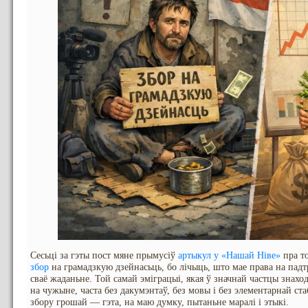
Сесьці за гэты пост мяне прымусіў
артыкул у «Нашай Ніве»
пра т
збор
на грамадзкую дзейнасьць, бо лічыць, што мае права на пад
сваё жаданьне. Той самай эміграцыі, якая ў значнай частцы знаход
на чужыне, часта без дакумэнтаў, без мовы і без элементарнай ст
збору грошай — гэта, на маю думку, пытаньне маралі і этыкі.