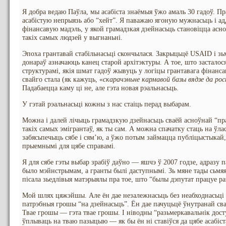
Я добра ведаю Паўла, мы асабіста знаёмыя ўжо амаль 30 гадоў. Пр
асабістую непрыязь або “хейт”. Я паважаю ягоную мужнасьць і ад
фінансавую мадэль, у якой грамадзкая дзейнасьць становіцца асн
такіх самых людзей у выгнаньні.
Эпоха грантавай стабільнасьці скончылася. Закрыцьцё USAID і з
донараў азначаюць канец старой архітэктуры. А тое, што засталос
структурамі, якія шмат гадоў жывуць у логіцы грантавага фінанса
свайго стала (як кажуць, «
скарачэньне кармавой базы вядзе да ро
Падабаецца каму ці не, але гэта новая рэальнасьць.
У гэтай рэальнасьці кожны з нас стаіць перад выбарам.
Можна і далей лічыць грамадзкую дзейнасьць сваёй асноўнай “пра
такіх самых эмігрантаў, як ты сам. А можна спачатку стаць на ўл
забясьпечыць сябе і сям’ю, а ўжо потым займацца публіцыстыкай
прыемнымі для цябе справамі.
Я для сябе гэты выбар зрабіў даўно — яшчэ ў 2007 годзе, адразу 
было мэйнстрымам, а гранты былі даступнымі. Зь мяне тады сьмяя
пісала зьедлівыя матэрыялы пра тое, што “былы дэпутат працуе 
Мой шлях цяжэйшы. Але ён дае незалежнасьць без неабходнасьці 
патрэбныя грошы “на дзейнасьць”. Ён дае пачуцьцё ўнутранай сва
Твае грошы — гэта твае грошы. І ніводны “разьмеркавальнік дост
ўплываць на тваю пазыцыю — як бы ён ні ставіўся да цябе асабіста