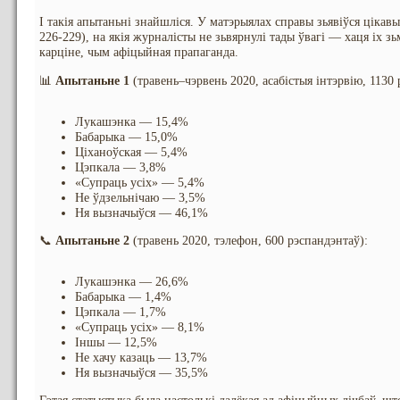
І такія апытаньні знайшліся. У матэрыялах справы зьявіўся цікав
226-229), на якія журналісты не зьвярнулі тады ўвагі — хаця іх з
карціне, чым афіцыйная прапаганда.
📊
Апытаньне 1
(травень–чэрвень 2020, асабістыя інтэрвію, 1130 
Лукашэнка — 15,4%
Бабарыка — 15,0%
Ціханоўская — 5,4%
Цэпкала — 3,8%
«Супраць усіх» — 5,4%
Не ўдзельнічаю — 3,5%
Ня вызначыўся — 46,1%
📞
Апытаньне 2
(травень 2020, тэлефон, 600 рэспандэнтаў):
Лукашэнка — 26,6%
Бабарыка — 1,4%
Цэпкала — 1,7%
«Супраць усіх» — 8,1%
Іншы — 12,5%
Не хачу казаць — 13,7%
Ня вызначыўся — 35,5%