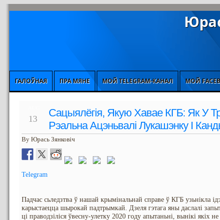
Юрас
ГАЛОЎНАЯ
ПРА МЯНЕ
МОЙ TELEGRAM-КАНАЛ
МОЙ FACE
AUG
Сацыялёгія, Якую Хавае КГБ: Як У Тр
13
Рэальна Ацэньвалі Лукашэнку І Кан
By Юрась Зянковіч
Telegram
Падчас сьледзтва ў нашай крымінальнай справе ў КГБ узьнікла ід
карыстаецца шырокай падтрымкай. Дзеля гэтага яны даслалі запыт
ці праводзіліся ўвесну-улетку 2020 году апытаньні, вынікі якіх не