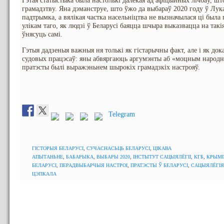
Гэтая статыстыка была настолькі далёкая ад афіцыйных лічбаў, шт
грамадзтву. Яна дэманструе, што ўжо да выбараў 2020 году ў Лук
падтрымка, а вялікая частка насельніцтва не вызначылася ці была
улікам таго, як людзі ў Беларусі баяцца шчыра выказвацца на так
ўнясуць самі.
Гэтыя дадзеныя важныя ня толькі як гістарычны факт, але і як до
судовых працэсаў: яны абвяргаюць аргумэнты аб «моцным народ
пратэсты былі выражэньнем шырокіх грамадзкіх настрояў.
Telegram
ГІСТОРЫЯ БЕЛАРУСІ
,
СУЧАСНАСЬЦЬ БЕЛАРУСІ
,
ЦІКАВА
АПЫТАНЬНЕ
,
БАБАРЫКА
,
ВЫБАРЫ 2020
,
ІНСТЫТУТ САЦЫЯЛЁГІІ
,
КГБ
,
КРЫМІ
БЕЛАРУСІ
,
ПЕРАДВЫБАРЧЫЯ НАСТРОІ
,
ПРАТЭСТЫ Ў БЕЛАРУСІ
,
САЦЫЯЛЁГІЯ
ЦЭПКАЛА